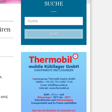
SUCHE
iren
LOS
s,
 sind,