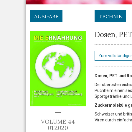
AUSGABE
TECHNIK
Dosen, PET
Zum vollständigen
Dosen, PET und Ro
Der oberösterreichis
Puchheim einen sechs
Sportgetränke und L
Zuckermoleküle ge
Schweizer und briti
Viren durch einfache
VOLUME 44
01.2020