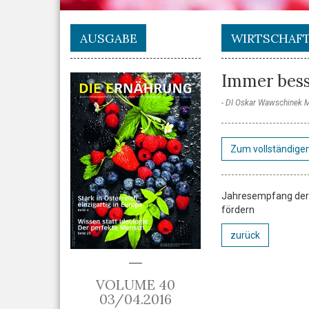
AUSGABE
WIRTSCHAF
Immer besse
DI Oskar Wawschinek
Zum vollständigen
Jahresempfang der L
fördern
zurück
VOLUME 40
03/04.2016