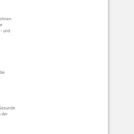
eichnen
te
r- und
die
"Gesunde
 der