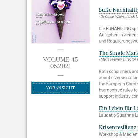
Süße Nachhalti
DI Oskar Wawschinek
Die ERNÄHRUNG spra
Aufgaben in Zeiten 
und Regulierungswü
The Single Mar
VOLUME 45
Mella Frewen, Director
05.2021
Both consumers and 
about diverse nation
the European Commi
VORANSICHT
harmonised rules to
support industry co
Ein Leben für L
Laudatio Susanne 
Krisenresilienz
Workshop & Medient