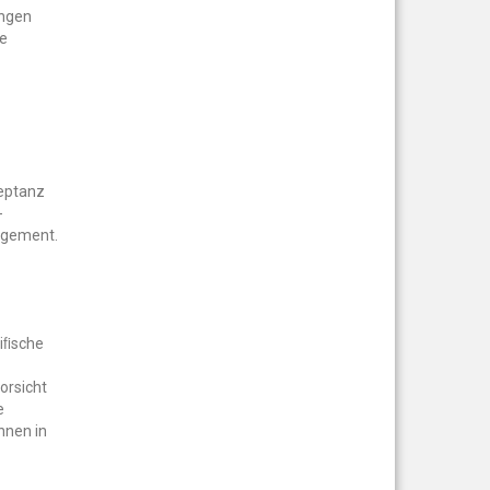
ungen
le
zeptanz
-
nagement.
ziﬁsche
orsicht
e
nnen in