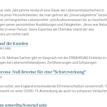
r viele Jahrzehnte hindurch eine Säule der Lebensmittelsicherheit in
ine jener Persönlichkeiten, die man getrost als „Universalgelehrte“ bez
ber umfangreiches Lebensmittel- und Auditorenwissen bis zu Geschich
gen seiner persönlichen Ausbildungen und Fähigkeiten. János war Natu
er in einer Person. Seine Expertise als Chemiker stand der des
ers um nichts nach.
auf die Kunden
 MAS MBA
 Dr. Michael Gartner gibt im Gespräch mit der ERNÄHRUNG Einblicke in 
ngen bei Lebensmittelanalysen, Zertifizierungen und Schulungen.
rona: Null Beweise für eine "Schutzwirkung"
op
 so sicher, wie England entscheidende Elfmeterschießen versemmelt: 
sowohl vor einer COVID-19-Ansteckung als auch vor schweren Verläufen
ss umweltschonend sein