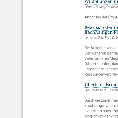
Wildpflanzen u
Prof. i. R. Mag. Dr. Susa
Änderung der Empfeh
Bewusst oder u
nachhaltigen P
emer. o. Univ.-Prof. DI 
Die Ausgabe von Jun
vier weiteren Beitr
vielen anderen Med
führen könnten, das
Jahrzehnte in nahez
Ressourcenverbrauch
Überblick Ernä
Dr. Carina Kern, Dr. Mar
Durch die zunehmen
Ernährungssystem w
explizitem auch imp
Möglichkeit der kri