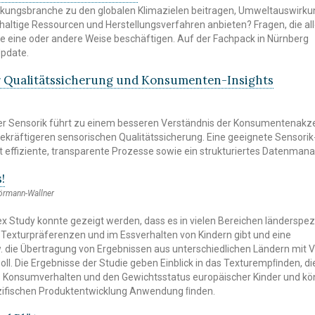
ckungsbranche zu den globalen Klimazielen beitragen, Umweltauswirk
haltige Ressourcen und Herstellungsverfahren anbieten? Fragen, die al
 eine oder andere Weise beschäftigen. Auf der Fachpack in Nürnberg
pdate.
ür Qualitätssicherung und Konsumenten-Insights
 der Sensorik führt zu einem besseren Verständnis der Konsumentenak
ekräftigeren sensorischen Qualitätssicherung. Eine geeignete Sensorik
 effiziente, transparente Prozesse sowie ein strukturiertes Datenma
!
Hörmann-Wallner
 Study konnte gezeigt werden, dass es in vielen Bereichen länderspe
 Texturpräferenzen und im Essverhalten von Kindern gibt und eine
. die Übertragung von Ergebnissen aus unterschiedlichen Ländern mit V
oll. Die Ergebnisse der Studie geben Einblick in das Texturempﬁnden, di
s Konsumverhalten und den Gewichtsstatus europäischer Kinder und kö
zifischen Produktentwicklung Anwendung ﬁnden.