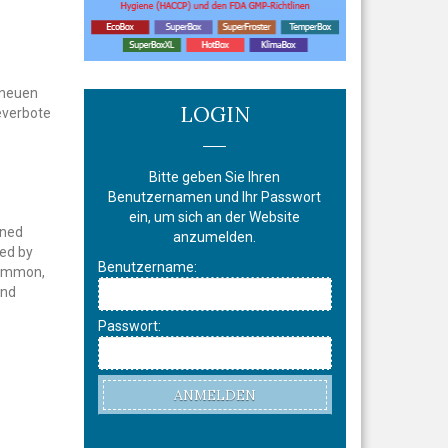
 neuen
LOGIN
everbote
Bitte geben Sie Ihren
Benutzernamen und Ihr Passwort
ein, um sich an der Website
rned
anzumelden.
led by
Benutzername:
common,
and
Passwort:
ANMELDEN