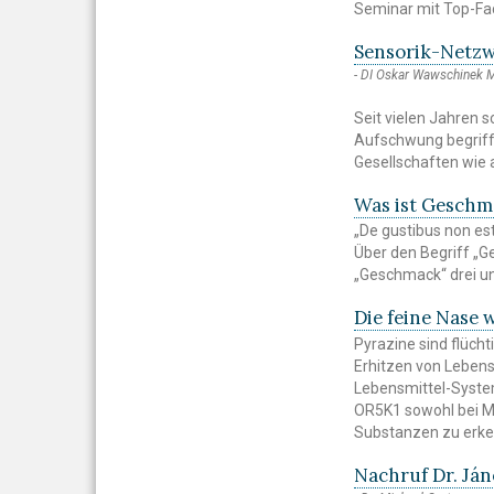
Seminar mit Top-Fa
Sensorik-Netzw
DI Oskar Wawschinek
Seit vielen Jahren
Aufschwung begriffe
Gesellschaften wie 
Was ist Gesch
„De gustibus non es
Über den Begriff „G
„Geschmack“ drei un
Die feine Nase 
Pyrazine sind flüch
Erhitzen von Lebens
Lebensmittel-Syste
OR5K1 sowohl bei Me
Substanzen zu erk
Nachruf Dr. Já