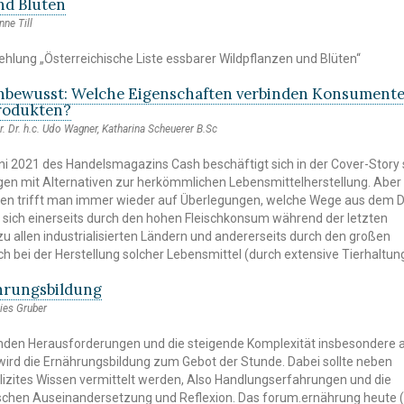
nd Blüten
nne Till
lung „Österreichische Liste essbarer Wildpflanzen und Blüten“
nbewusst: Welche Eigenschaften verbinden Konsumente
rodukten?
Dr. Dr. h.c. Udo Wagner, Katharina Scheuerer B.Sc
i 2021 des Handelsmagazins Cash beschäftigt sich in der Cover-Story 
ägen mit Alternativen zur herkömmlichen Lebensmittelherstellung. Aber
ien trifft man immer wieder auf Überlegungen, welche Wege aus dem
 sich einerseits durch den hohen Fleischkonsum während der letzten
u allen industrialisierten Ländern und andererseits durch den großen
 bei der Herstellung solcher Lebensmittel (durch extensive Tierhaltung
hrungsbildung
lies Gruber
den Herausforderungen und die steigende Komplexität insbesondere 
ird die Ernährungsbildung zum Gebot der Stunde. Dabei sollte neben
lizites Wissen vermittelt werden, Also Handlungserfahrungen und die
tischen Auseinandersetzung und Reflexion. Das forum.ernährung heute (