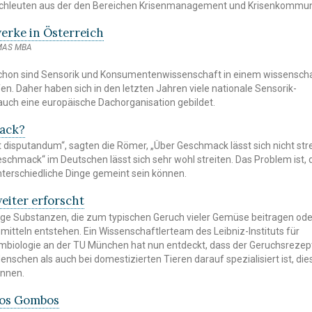
chleuten aus der den Bereichen Krisenmanagement und Krisenkommun
erke in Österreich
 MAS MBA
 schon sind Sensorik und Konsumentenwissenschaft in einem wissenscha
n. Daher haben sich in den letzten Jahren viele nationale Sensorik-
auch eine europäische Dachorganisation gebildet.
mack?
t disputandum“, sagten die Römer, „Über Geschmack lässt sich nicht stre
eschmack“ im Deutschen lässt sich sehr wohl streiten. Das Problem ist, 
terschiedliche Dinge gemeint sein können.
weiter erforscht
tige Substanzen, die zum typischen Geruch vieler Gemüse beitragen od
mitteln entstehen. Ein Wissenschaftlerteam des Leibniz-Instituts für
mbiologie an der TU München hat nun entdeckt, dass der Geruchsrezep
nschen als auch bei domestizierten Tieren darauf spezialisiert ist, die
ennen.
nos Gombos