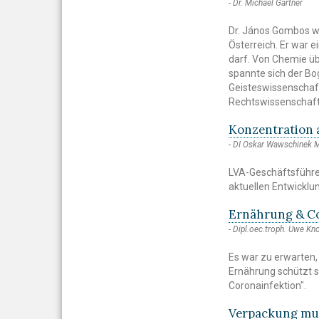
Dr. Michael Gartner
Dr. János Gombos wa
Österreich. Er war e
darf. Von Chemie ü
spannte sich der Bo
Geisteswissenschaft
Rechtswissenschaft
Konzentration 
DI Oskar Wawschinek
LVA-Geschäftsführer
aktuellen Entwicklu
Ernährung & Co
Dipl.oec.troph. Uwe Kn
Es war zu erwarten,
Ernährung schützt 
Coronainfektion".
Verpackung mu