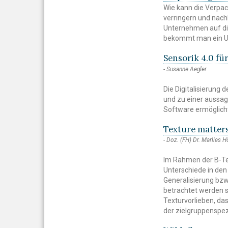
Wie kann die Verpa
verringern und nach
Unternehmen auf die
bekommt man ein U
Sensorik 4.0 f
Susanne Aegler
Die Digitalisierung
und zu einer aussag
Software ermöglicht
Texture matters
Doz. (FH) Dr. Marlies 
Im Rahmen der B-Tex
Unterschiede in den
Generalisierung bzw
betrachtet werden s
Texturvorlieben, da
der zielgruppenspe