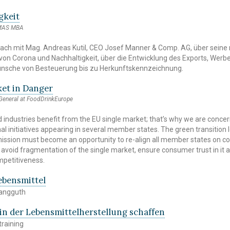
gkeit
 MAS MBA
ch mit Mag. Andreas Kutil, CEO Josef Manner & Comp. AG, über seine
von Corona und Nachhaltigkeit, über die Entwicklung des Exports, Werb
nsche von Besteuerung bis zu Herkunftskennzeichnung.
ket in Danger
 General at FoodDrinkEurope
industries benefit from the EU single market; that’s why we are conce
al initiatives appearing in several member states. The green transition 
ssion must become an opportunity to re-align all member states on 
 avoid fragmentation of the single market, ensure consumer trust in it 
mpetitiveness.
ebensmittel
Langguth
 in der Lebensmittelherstellung schaffen
raining