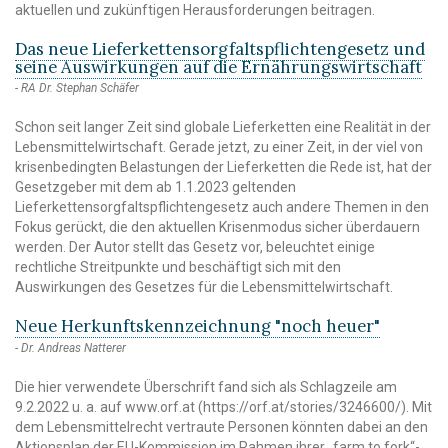
aktuellen und zukünftigen Herausforderungen beitragen.
Das neue Lieferkettensorgfaltspflichtengesetz und
seine Auswirkungen auf die Ernährungswirtschaft
RA Dr. Stephan Schäfer
Schon seit langer Zeit sind globale Lieferketten eine Realität in der
Lebensmittelwirtschaft. Gerade jetzt, zu einer Zeit, in der viel von
krisenbedingten Belastungen der Lieferketten die Rede ist, hat der
Gesetzgeber mit dem ab 1.1.2023 geltenden
Lieferkettensorgfaltspflichtengesetz auch andere Themen in den
Fokus gerückt, die den aktuellen Krisenmodus sicher überdauern
werden. Der Autor stellt das Gesetz vor, beleuchtet einige
rechtliche Streitpunkte und beschäftigt sich mit den
Auswirkungen des Gesetzes für die Lebensmittelwirtschaft.
Neue Herkunftskennzeichnung "noch heuer"
Dr. Andreas Natterer
Die hier verwendete Überschrift fand sich als Schlagzeile am
9.2.2022 u. a. auf www.orf.at (https://orf.at/stories/3246600/). Mit
dem Lebensmittelrecht vertraute Personen könnten dabei an den
Aktionsplan der EU-Kommission im Rahmen ihrer „farm to fork“-