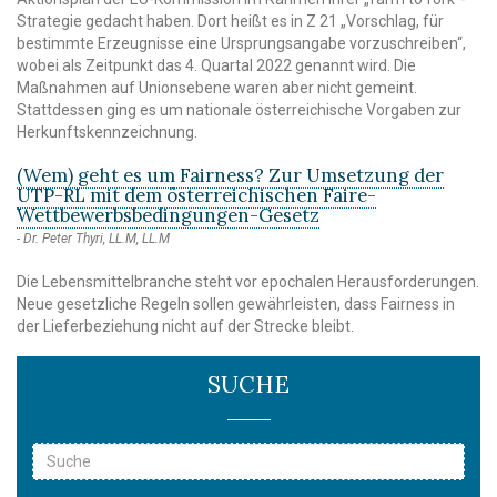
Strategie gedacht haben. Dort heißt es in Z 21 „Vorschlag, für
bestimmte Erzeugnisse eine Ursprungsangabe vorzuschreiben“,
wobei als Zeitpunkt das 4. Quartal 2022 genannt wird. Die
Maßnahmen auf Unionsebene waren aber nicht gemeint.
Stattdessen ging es um nationale österreichische Vorgaben zur
Herkunftskennzeichnung.
(Wem) geht es um Fairness? Zur Umsetzung der
UTP-RL mit dem österreichischen Faire-
Wettbewerbsbedingungen-Gesetz
Dr. Peter Thyri, LL.M, LL.M
Die Lebensmittelbranche steht vor epochalen Herausforderungen.
Neue gesetzliche Regeln sollen gewährleisten, dass Fairness in
der Lieferbeziehung nicht auf der Strecke bleibt.
SUCHE