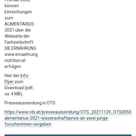
können
Einreichungen
zum
ALIMENTARIUS
2021 über die
Webseite der
Fachzeitschrift
DIE ERNÄHRUNG
www.ernaehrung-
nutrition.at
erfolgen.
Hier der
Info-
Flyer
zum
Download (pdf,
ca. 4 MB).
Presseaussendung in OTS:
https://www.ots.at/presseaussendung/OTS_20211129_OTS0050/d
alimentarius-2021-wissenschaftspreis-an-zwei-junge-
forscherinnen-vergeben