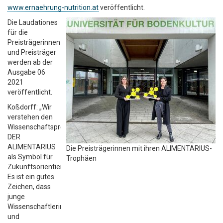
www.ernaehrung-nutrition.at
veröffentlicht.
Die Laudationes
für die
Preisträgerinnen
und Preisträger
werden ab der
Ausgabe 06
2021
veröffentlicht.
Koßdorff: „Wir
verstehen den
Wissenschaftspreis
DER
ALIMENTARIUS
Die Preisträgerinnen mit ihren ALIMENTARIUS-
als Symbol für
Trophäen
Zukunftsorientierung.
Es ist ein gutes
Zeichen, dass
junge
Wissenschaftlerinnen
und