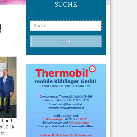
SUCHE
s
!
LOS
verband
f. DI Dr.
et.