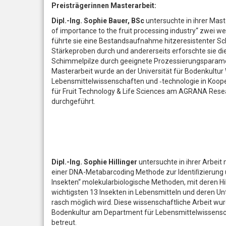
Preisträgerinnen Masterarbeit:
Dipl.-Ing.
Sophie Bauer, BSc
untersuchte in ihrer Mast
of importance to the fruit processing industry“ zwei we
führte sie eine Bestandsaufnahme hitzeresistenter Sc
Stärkeproben durch und andererseits erforschte sie die
Schimmelpilze durch geeignete Prozessierungsparamete
Masterarbeit wurde an der Universität für Bodenkultu
Lebensmittelwissenschaften und ‑technologie in Koo
für Fruit Technology & Life Sciences am AGRANA Resea
durchgeführt.
Dipl.-Ing. Sophie Hillinger
untersuchte in ihrer Arbeit 
einer DNA-Metabarcoding Methode zur Identiﬁzierung 
Insekten“ molekularbiologische Methoden, mit deren H
wichtigsten 13 Insekten in Lebensmitteln und deren U
rasch möglich wird. Diese wissenschaftliche Arbeit wur
Bodenkultur am Department für Lebensmittelwissensc
betreut.