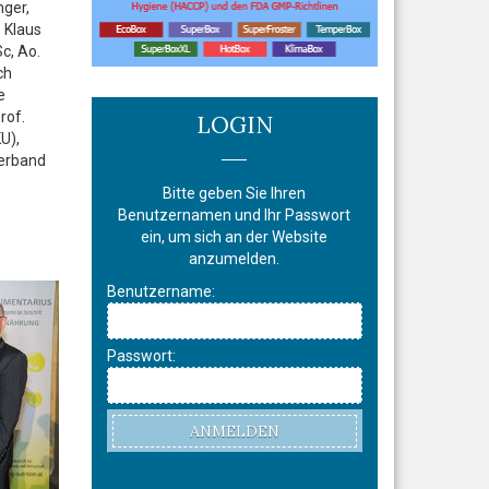
nger,
. Klaus
c, Ao.
ch
e
rof.
LOGIN
U),
erband
Bitte geben Sie Ihren
Benutzernamen und Ihr Passwort
ein, um sich an der Website
anzumelden.
Benutzername:
Passwort:
ANMELDEN