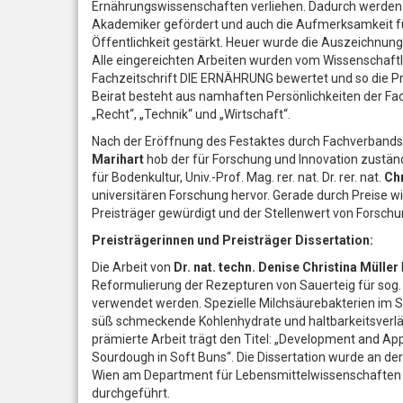
Ernährungswissenschaften verliehen. Dadurch werden
Akademiker gefördert und auch die Aufmerksamkeit f
Öffentlichkeit gestärkt. Heuer wurde die Auszeichnun
Alle eingereichten Arbeiten wurden vom Wissenschaftl
Fachzeitschrift DIE ERNÄHRUNG bewertet und so die Pre
Beirat besteht aus namhaften Persönlichkeiten der Fa
„Recht“, „Technik“ und „Wirtschaft“.
Nach der Eröffnung des Festaktes durch Fachverban
Marihart
hob der für Forschung und Innovation zuständ
für Bodenkultur, Univ.-Prof. Mag. rer. nat. Dr. rer. nat.
Chr
universitären Forschung hervor. Gerade durch Preise 
Preisträger gewürdigt und der Stellenwert von Forschun
Preisträgerinnen und Preisträger Dissertation:
Die Arbeit von
Dr. nat. techn. Denise Christina Müller
Reformulierung der Rezepturen von Sauerteig für sog. 
verwendet werden. Spezielle Milchsäurebakterien im S
süß schmeckende Kohlenhydrate und haltbarkeitsverl
prämierte Arbeit trägt den Titel: „Development and Appl
Sourdough in Soft Buns“. Die Dissertation wurde an der
Wien am Department für Lebensmittelwissenschaften 
durchgeführt.