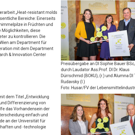
erarbeit „Heat-resistant molds
sentliche Bereiche: Einerseits
himmelpilze in Früchten und
 Möglichkeiten, diese
r zu kontrollieren. Die
r Wien am Department für
peration mit dem Department
rch & Innovation Center
Preisübergabe an DI Sophie Bauer BSc,
durch Laudator Ass.Prof. DI Dr. Klaus
Dürrschmid (BOKU), (r.) und Alumna DI
Rudavsky (l.)
Foto: Husar/FV der Lebensmittelindustr
mit dem Titel „Entwicklung
und Differenzierung von
ilfe das Vorhandensein der
nterscheidung einfach und
de an der Universität für
haften und -technologie