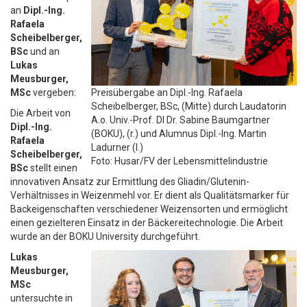
an
Dipl.-Ing.
Rafaela
Scheibelberger,
BSc
und an
Lukas
Meusburger,
MSc
vergeben:
Preisübergabe an Dipl.-Ing. Rafaela
Scheibelberger, BSc, (Mitte) durch Laudatorin
Die Arbeit von
A.o. Univ.-Prof. DI Dr. Sabine Baumgartner
Dipl.-Ing.
(BOKU), (r.) und Alumnus Dipl.-Ing. Martin
Rafaela
Ladurner (l.)
Scheibelberger,
Foto: Husar/FV der Lebensmittelindustrie
BSc
stellt einen
innovativen Ansatz zur Ermittlung des Gliadin/Glutenin-
Verhältnisses in Weizenmehl vor. Er dient als Qualitätsmarker für
Backeigenschaften verschiedener Weizensorten und ermöglicht
einen gezielteren Einsatz in der Bäckereitechnologie. Die Arbeit
wurde an der BOKU University durchgeführt.
Lukas
Meusburger,
MSc
untersuchte in