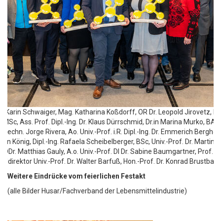
Dr. Karin Schwaiger, Mag. Katharina Koßdorff, OR Dr. Leopold Jirovetz, L
MSc, Ass. Prof. Dipl.-Ing. Dr. Klaus Dürrschmid, Dr.in Marina Murko, BA, 
t. techn. Jorge Rivera, Ao. Univ.-Prof. i.R. Dipl.-Ing. Dr. Emmerich Berghofe
rgen König, Dipl.-Ing. Rafaela Scheibelberger, BSc, Univ.-Prof. Dr. Martin 
 DDr. Matthias Gauly, A.o. Univ.-Prof. DI Dr. Sabine Baumgartner, Prof. Dr
aldirektor Univ.-Prof. Dr. Walter Barfuß, Hon.-Prof. Dr. Konrad Brustbauer (
Weitere Eindrücke vom feierlichen Festakt
(alle Bilder Husar/Fachverband der Lebensmittelindustrie)