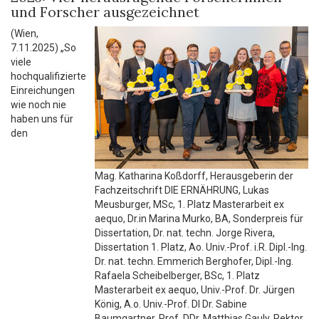
und Forscher ausgezeichnet
(Wien,
7.11.2025) „So
viele
hochqualifizierte
Einreichungen
wie noch nie
haben uns für
den
Mag. Katharina Koßdorff, Herausgeberin der
Fachzeitschrift DIE ERNÄHRUNG, Lukas
Meusburger, MSc, 1. Platz Masterarbeit ex
aequo, Dr.in Marina Murko, BA, Sonderpreis für
Dissertation, Dr. nat. techn. Jorge Rivera,
Dissertation 1. Platz, Ao. Univ.-Prof. i.R. Dipl.-Ing.
Dr. nat. techn. Emmerich Berghofer, Dipl.-Ing.
Rafaela Scheibelberger, BSc, 1. Platz
Masterarbeit ex aequo, Univ.-Prof. Dr. Jürgen
König, A.o. Univ.-Prof. DI Dr. Sabine
Baumgartner, Prof. DDr. Matthias Gauly, Rektor