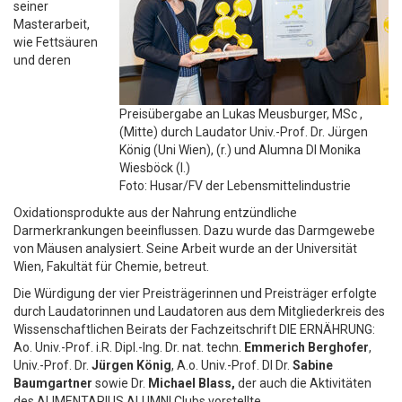
seiner
Masterarbeit,
wie Fettsäuren
und deren
Preisübergabe an Lukas Meusburger, MSc ,
(Mitte) durch Laudator Univ.-Prof. Dr. Jürgen
König (Uni Wien), (r.) und Alumna DI Monika
Wiesböck (l.)
Foto: Husar/FV der Lebensmittelindustrie
Oxidationsprodukte aus der Nahrung entzündliche
Darmerkrankungen beeinﬂussen. Dazu wurde das Darmgewebe
von Mäusen analysiert. Seine Arbeit wurde an der Universität
Wien, Fakultät für Chemie, betreut.
Die Würdigung der vier Preisträgerinnen und Preisträger erfolgte
durch Laudatorinnen und Laudatoren aus dem Mitgliederkreis des
Wissenschaftlichen Beirats der Fachzeitschrift DIE ERNÄHRUNG:
Ao. Univ.-Prof. i.R. Dipl.-Ing. Dr. nat. techn.
Emmerich Berghofer
,
Univ.-Prof. Dr.
Jürgen König
, A.o. Univ.-Prof. DI Dr.
Sabine
Baumgartner
sowie Dr.
Michael Blass,
der auch die Aktivitäten
des ALIMENTARIUS ALUMNI Clubs vorstellte.