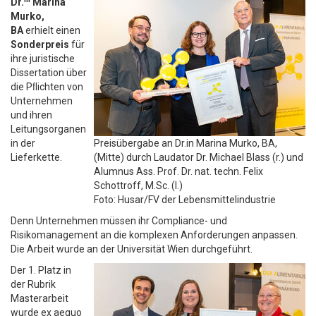
Dr.
Marina
Murko,
BA
erhielt einen
Sonderpreis
für
ihre juristische
Dissertation über
die Pﬂichten von
Unternehmen
und ihren
Leitungsorganen
in der
Preisübergabe an Dr.in Marina Murko, BA,
Lieferkette.
(Mitte) durch Laudator Dr. Michael Blass (r.) und
Alumnus Ass. Prof. Dr. nat. techn. Felix
Schottroff, M.Sc. (l.)
Foto: Husar/FV der Lebensmittelindustrie
Denn
Unternehmen müssen ihr Compliance- und
Risikomanagement an die komplexen Anforderungen anpassen.
Die Arbeit wurde an der Universität Wien durchgeführt.
Der 1. Platz in
der Rubrik
Masterarbeit
wurde ex aequo