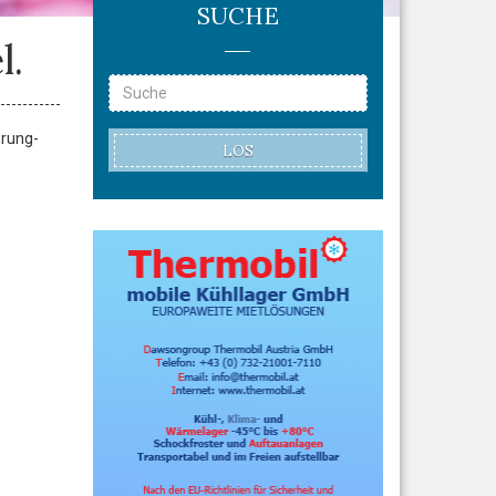
SUCHE
l.
hrung-
LOS