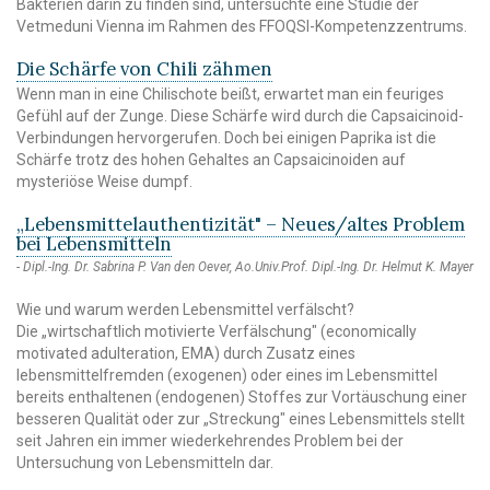
Bakterien darin zu finden sind, untersuchte eine Studie der
Vetmeduni Vienna im Rahmen des FFOQSI-Kompetenzzentrums.
Die Schärfe von Chili zähmen
Wenn man in eine Chilischote beißt, erwartet man ein feuriges
Gefühl auf der Zunge. Diese Schärfe wird durch die Capsaicinoid-
Verbindungen hervorgerufen. Doch bei einigen Paprika ist die
Schärfe trotz des hohen Gehaltes an Capsaicinoiden auf
mysteriöse Weise dumpf.
„Lebensmittelauthentizität" – Neues/altes Problem
bei Lebensmitteln
Dipl.-Ing. Dr. Sabrina P. Van den Oever, Ao.Univ.Prof. Dipl.-Ing. Dr. Helmut K. Mayer
Wie und warum werden Lebensmittel verfälscht?
Die „wirtschaftlich motivierte Verfälschung" (economically
motivated adulteration, EMA) durch Zusatz eines
lebensmittelfremden (exogenen) oder eines im Lebensmittel
bereits enthaltenen (endogenen) Stoffes zur Vortäuschung einer
besseren Qualität oder zur „Streckung" eines Lebensmittels stellt
seit Jahren ein immer wiederkehrendes Problem bei der
Untersuchung von Lebensmitteln dar.