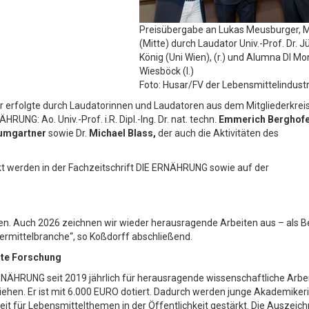
Preisübergabe an Lukas Meusburger, M
(Mitte) durch Laudator Univ.-Prof. Dr. J
König (Uni Wien), (r.) und Alumna DI Mo
Wiesböck (l.)
Foto: Husar/FV der Lebensmittelindustr
er erfolgte durch Laudatorinnen und Laudatoren aus dem Mitgliederkrei
RUNG: Ao. Univ.-Prof. i.R. Dipl.-Ing. Dr. nat. techn.
Emmerich Berghof
umgartner
sowie Dr.
Michael Blass,
der auch die Aktivitäten des
kt werden in der Fachzeitschrift DIE ERNÄHRUNG sowie auf der
. Auch 2026 zeichnen wir wieder herausragende Arbeiten aus – als Be
ttermittelbranche“, so Koßdorff abschließend.
nte Forschung
NÄHRUNG seit 2019 jährlich für herausragende wissenschaftliche Arbe
ehen. Er ist mit 6.000 EURO dotiert. Dadurch werden junge Akademiker
 für Lebensmittelthemen in der Öffentlichkeit gestärkt. Die Auszeic