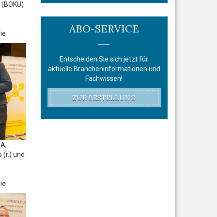
r (BOKU)
ABO-SERVICE
ie
Entscheiden Sie sich jetzt für
aktuelle Brancheninformationen und
Fachwissen!
ZUR BESTELLUNG
BA,
 (r.) und
ie