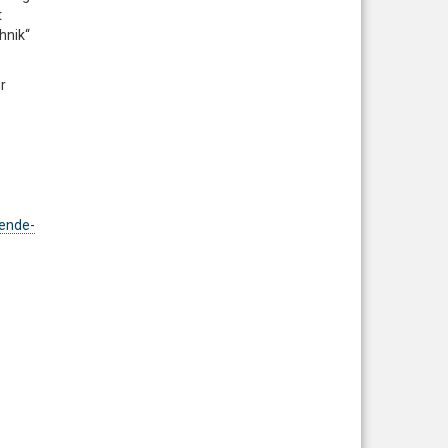
t
hnik“
r
ende-