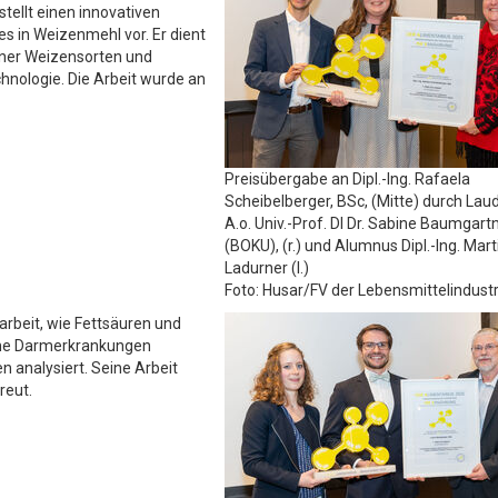
stellt einen innovativen
es in Weizenmehl vor. Er dient
ener Weizensorten und
chnologie. Die Arbeit wurde an
Preisübergabe an Dipl.-Ing. Rafaela
Scheibelberger, BSc, (Mitte) durch Lau
A.o. Univ.-Prof. DI Dr. Sabine Baumgart
(BOKU), (r.) und Alumnus Dipl.-Ing. Mart
Ladurner (l.)
Foto: Husar/FV der Lebensmittelindustr
arbeit, wie Fettsäuren und
che Darmerkrankungen
analysiert. Seine Arbeit
reut.