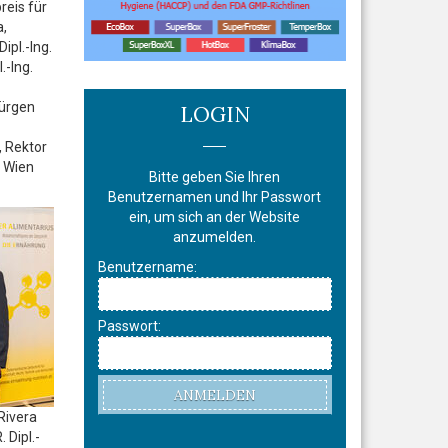
reis für
a,
Dipl.-Ing.
.-Ing.
Jürgen
LOGIN
, Rektor
t Wien
Bitte geben Sie Ihren
Benutzernamen und Ihr Passwort
ein, um sich an der Website
anzumelden.
Benutzername:
Passwort:
ANMELDEN
Rivera
 Dipl.-