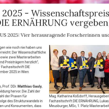
025 - Wissenschaftsprei
t DIE ERNÄHRUNG vergeben
US 2025: Vier herausragende Forscherinnen un
ungen wie noch nie haben uns
reicht. Der Wissenschaftliche
s sowie zwei Masterarbeiten
nd Preisträgern herzlich“,
 Fachzeitschrift DIE
ember 2025 in Wien.
, Prof. DDr.
Matthias Gauly
,
ildung hervor. Die Zahl der
ahl der Praxen für
Mag. Katharina Koßdorff, Herausgeberi
Folge des Strukturwandels in
Fachzeitschrift DIE ERNÄHRUNG, Lukas
nnen und Konsumenten, dass
Meusburger, MSc, 1. Platz Masterarbei