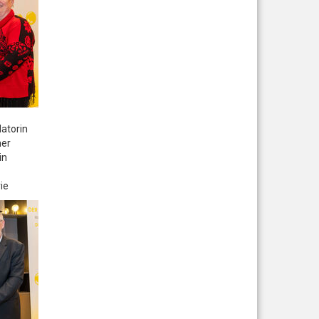
datorin
ner
in
ie