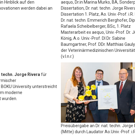
n Hinblick auf den
aequo, Dr.in Marina Murko, BA, Sonderp
nnovationen werden dabei an
Dissertation, Dr. nat. techn. Jorge River
Dissertation 1. Platz, Ao. Univ.-Prof. i.R. 
Dr. nat. techn. Emmerich Berghofer, Dipl
Rafaela Scheibelberger, BSc, 1. Platz
Masterarbeit ex aequo, Univ.-Prof. Dr. 
König, A.o. Univ.-Prof. DI Dr. Sabine
Baumgartner, Prof. DDr. Matthias Gauly
der Veterinärmedizinischen Universitä
(v.l.n.r.)
. techn. Jorge Rivera
für
ermischer
 BOKU University unterstreicht
ndem moderne
t wurden.
Preisübergabe an Dr. nat. techn. Jorge 
(Mitte) durch Laudator Ao.Univ.-Prof. i.R.