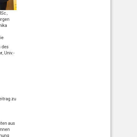
Sc ,
ürgen
nika
ie
s des
er
, Univ.-
itrag zu
iten aus
innen
hnung