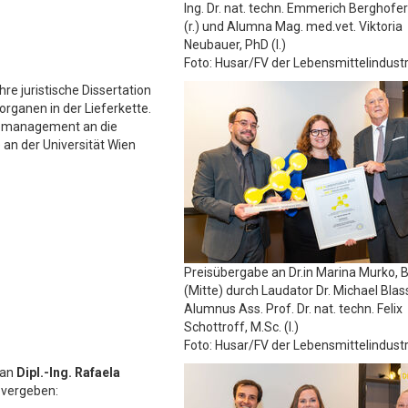
Ing. Dr. nat. techn. Emmerich Berghofe
(r.) und Alumna Mag. med.vet. Viktoria
Neubauer, PhD (l.)
Foto: Husar/FV der Lebensmittelindustr
ihre juristische Dissertation
rganen in der Lieferkette.
komanagement an die
an der Universität Wien
Preisübergabe an Dr.in Marina Murko, 
(Mitte) durch Laudator Dr. Michael Blass
Alumnus Ass. Prof. Dr. nat. techn. Felix
Schottroff, M.Sc. (l.)
Foto: Husar/FV der Lebensmittelindustr
 an
Dipl.-Ing. Rafaela
vergeben: