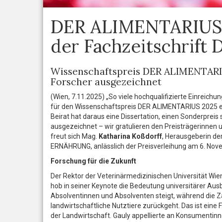
DER ALIMENTARIUS 2
der Fachzeitschrif
Wissenschaftspreis DER ALIMENTARI
Forscher ausgezeichnet
(Wien, 7.11.2025) „So viele hochqualifizierte Einreich
für den Wissenschaftspreis DER ALIMENTARIUS 2025 er
Beirat hat daraus eine Dissertation, einen Sonderprei
ausgezeichnet – wir gratulieren den Preisträgerinnen u
freut sich Mag.
Katharina Koßdorff
, Herausgeberin der
ERNÄHRUNG, anlässlich der Preisverleihung am 6. Nov
Forschung für die Zukunft
Der Rektor der Veterinärmedizinischen Universität Wien
hob in seiner Keynote die Bedeutung universitärer Ausb
Absolventinnen und Absolventen steigt, während die Z
landwirtschaftliche Nutztiere zurückgeht. Das ist eine 
der Landwirtschaft. Gauly appellierte an Konsumenti