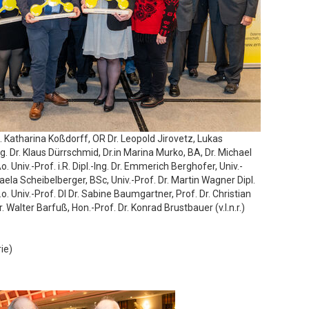
g. Katharina Koßdorff, OR Dr. Leopold Jirovetz, Lukas
g. Dr. Klaus Dürrschmid, Dr.in Marina Murko, BA, Dr. Michael
o. Univ.-Prof. i.R. Dipl.-Ing. Dr. Emmerich Berghofer, Univ.-
faela Scheibelberger, BSc, Univ.-Prof. Dr. Martin Wagner Dipl.
o. Univ.-Prof. DI Dr. Sabine Baumgartner, Prof. Dr. Christian
. Walter Barfuß, Hon.-Prof. Dr. Konrad Brustbauer (v.l.n.r.)
ie)