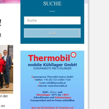
SUCHE
s
!
LOS
d
n der
t ex