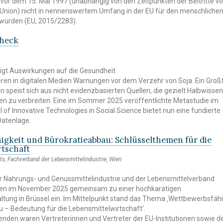
vor dem 15. Mai 1997 (unabhängig von den Zeitpunkten der Beitritte v
 Union) nicht in nennenswertem Umfang in der EU für den menschliche
wurden (EU, 2015/2283).
check
igt Auswirkungen auf die Gesundheit
ren in digitalen Medien Warnungen vor dem Verzehr von Soja. Ein Großt
 speist sich aus nicht evidenzbasierten Quellen, die gezielt Halbwisse
n zu verbreiten. Eine im Sommer 2025 veröffentlichte Metastudie im
l of Innovative Technologies in Social Science bietet nun eine fundierte
atenlage.
igkeit und Bürokratieabbau: Schlüsselthemen für die
rtschaft
ts, Fachverband der Lebensmittelindustrie, Wien
r Nahrungs- und Genussmittelindustrie und der Lebensmittelverband
uden im November 2025 gemeinsam zu einer hochkarätigen
ltung in Brüssel ein. Im Mittelpunkt stand das Thema ‚Wettbewerbsfähi
 – Bedeutung für die Lebensmittelwirtschaft‘.
nden waren Vertreterinnen und Vertreter der EU-Institutionen sowie d