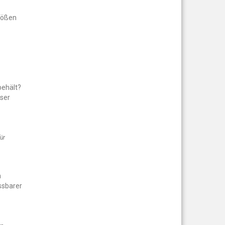
größen
behält?
sser
für
n
ssbarer