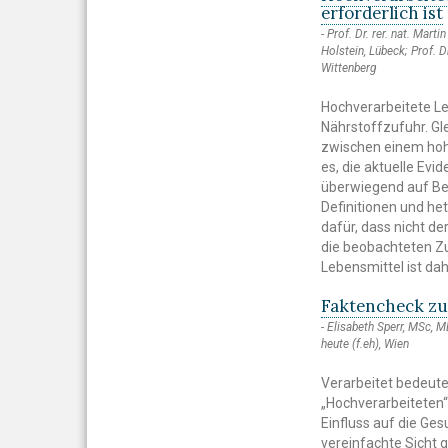
erforderlich ist
Prof. Dr. rer. nat. Mart
Holstein, Lübeck; Prof. D
Wittenberg
Hochverarbeitete Le
Nährstoffzufuhr. Gl
zwischen einem hoh
es, die aktuelle Evi
überwiegend auf Be
Definitionen und h
dafür, dass nicht d
die beobachteten Z
Lebensmittel ist dah
Faktencheck z
Elisabeth Sperr, MSc, M
heute (f.eh), Wien
Verarbeitet bedeut
„Hochverarbeiteten“
Einfluss auf die Ge
vereinfachte Sicht g