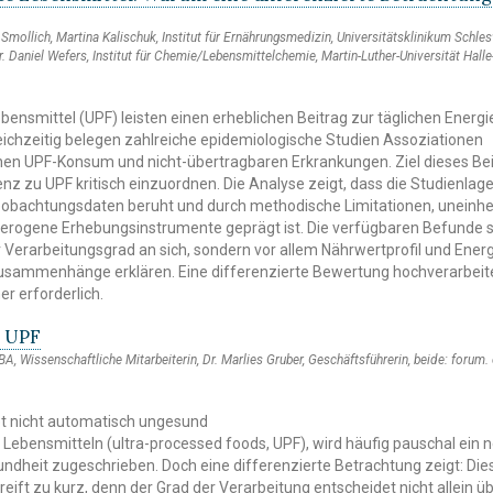
in Smollich, Martina Kalischuk, Institut für Ernährungsmedizin, Universitätsklinikum Schle
r. Daniel Wefers, Institut für Chemie/Lebensmittelchemie, Martin-Luther-Universität Halle
bensmittel (UPF) leisten einen erheblichen Beitrag zur täglichen Energi
eichzeitig belegen zahlreiche epidemiologische Studien Assoziationen
en UPF-Konsum und nicht-übertragbaren Erkrankungen. Ziel dieses Beit
denz zu UPF kritisch einzuordnen. Die Analyse zeigt, dass die Studienlag
obachtungsdaten beruht und durch methodische Limitationen, uneinhei
eterogene Erhebungsinstrumente geprägt ist. Die verfügbaren Befunde 
er Verarbeitungsgrad an sich, sondern vor allem Nährwertprofil und Ener
usammenhänge erklären. Eine differenzierte Bewertung hochverarbeit
er erforderlich.
u UPF
BA, Wissenschaftliche Mitarbeiterin, Dr. Marlies Gruber, Geschäftsführerin, beide: forum.
et nicht automatisch ungesund
 Lebensmitteln (ultra-processed foods, UPF), wird häufig pauschal ein 
sundheit zugeschrieben. Doch eine differenzierte Betrachtung zeigt: Die
reift zu kurz, denn der Grad der Verarbeitung entscheidet nicht allein ü