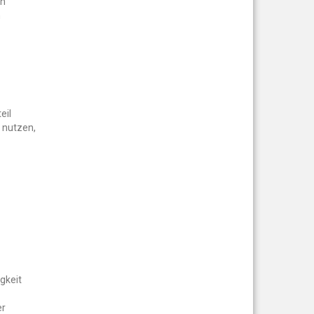
on
n
eil
n nutzen,
gkeit
er