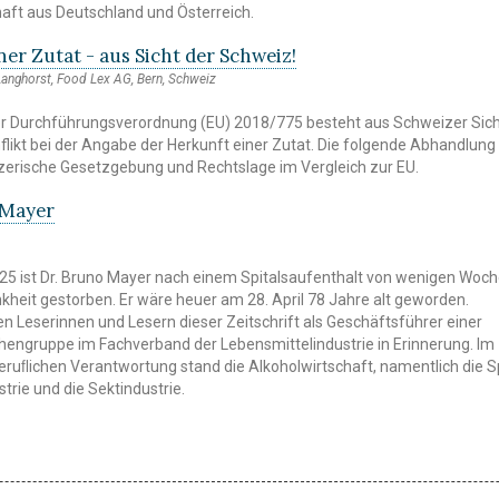
aft aus Deutschland und Österreich.
ner Zutat - aus Sicht der Schweiz!
anghorst, Food Lex AG, Bern, Schweiz
der Durchführungsverordnung (EU) 2018/775 besteht aus Schweizer Sich
ikt bei der Angabe der Herkunft einer Zutat. Die folgende Abhandlung
izerische Gesetzgebung und Rechtslage im Vergleich zur EU.
 Mayer
5 ist Dr. Bruno Mayer nach einem Spitalsaufenthalt von wenigen Woc
kheit gestorben. Er wäre heuer am 28. April 78 Jahre alt geworden.
en Leserinnen und Lesern dieser Zeitschrift als Geschäftsführer einer
engruppe im Fachverband der Lebensmittelindustrie in Erinnerung. Im
beruﬂichen Verantwortung stand die Alkoholwirtschaft, namentlich die Sp
trie und die Sektindustrie.