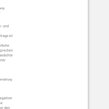
swig-
-
e- und
rags ist
e
tliche
sprechen
giedichte
eter
 ernährung
negativer
se
ber den