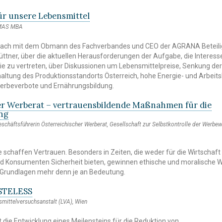
für unsere Lebensmittel
 MAS MBA
ach mit dem Obmann des Fachverbandes und CEO der AGRANA Beteili
ttner, über die aktuellen Herausforderungen der Aufgabe, die Interess
ie zu vertreten, über Diskussionen um Lebensmittelpreise, Senkung de
altung des Produktionsstandorts Österreich, hohe Energie- und Arbeits
 Werbeverbote und Ernährungsbildung.
er Werberat – vertrauensbildende Maßnahmen für die
ung
schäftsführerin Österreichischer Werberat, Gesellschaft zur Selbstkontrolle der Werbewi
 schaffen Vertrauen. Besonders in Zeiten, die weder für die Wirtschaft
 Konsumenten Sicherheit bieten, gewinnen ethische und moralische W
 Grundlagen mehr denn je an Bedeutung.
STELESS
smittelversuchsanstalt (LVA), Wien
st die Entwicklung eines Meilensteins für die Reduktion von