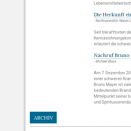
Lebensmittelwirtsch
Die Herkunft ei
Rechtsanwältin Maren L
Seit Inkrafttreten 
Kennzeichnungskonfl
erläutert die schwe
Nachruf Bruno
Michael Blass
Am 7. Dezember 202
einer schweren Kran
Bruno Mayer ist viel
bedeutenden Branch
Mittelpunkt seiner 
und Spirituosenindus
ARCHIV