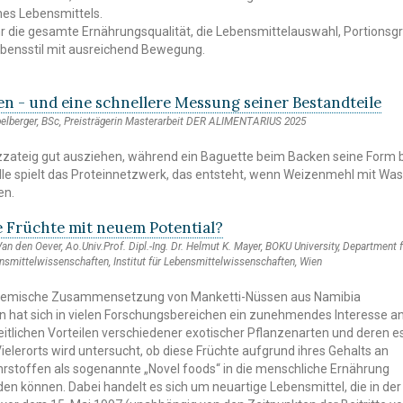
nes Lebensmittels.
hr die gesamte Ernährungsqualität, die Lebensmittelauswahl, Portions
ebensstil mit ausreichend Bewegung.
n - und eine schnellere Messung seiner Bestandteile
ibelberger, BSc, Preisträgerin Masterarbeit DER ALIMENTARIUS 2025
zzateig gut ausziehen, während ein Baguette beim Backen seine Form 
lle spielt das Proteinnetzwerk, das entsteht, wenn Weizenmehl mit Wa
en.
e Früchte mit neuem Potential?
. Van den Oever, Ao.Univ.Prof. Dipl.-Ing. Dr. Helmut K. Mayer, BOKU University, Department 
smittelwissenschaften, Institut für Lebensmittelwissenschaften, Wien
 chemische Zusammensetzung von Manketti-Nüssen aus Namibia
en hat sich in vielen Forschungsbereichen ein zunehmendes Interesse a
tlichen Vorteilen verschiedener exotischer Pflanzenarten und deren e
ielerorts wird untersucht, ob diese Früchte aufgrund ihres Gehalts an
rstoffen als sogenannte „Novel foods“ in die menschliche Ernährung
können. Dabei handelt es sich um neuartige Lebensmittel, die in der