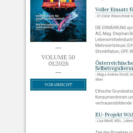
Voller Einsatz 
DI Oskar Wawschinek
DIE ERNÄHRUNG spr
AG, Mag. Stephan Bü
Lebensmittelindustr
Mehrwertsteuer, Erh
Shrinkflation, UPF,
VOLUME 50
Österreichisch
01.2026
Selbstregulier
Mag.a Andrea Stoidl, Ge
Wien
VORANSICHT
Ethische Grundsätze
Konsumentinnen und
vertrauensbildende
EU-Projekt WA
Lisa Meidl, MSc., Leben
Ziel des Projektes i