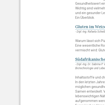
Gesundheitswert ei
Wichtig sind vielme
und ein gesunder L
Ein Überblick.
Gluten im Weize
Dipl.-Ing. Rafaela Sche
Warum lässt sich Pi
Eine wesentliche Ro
vermischt wird: Glut
Südafrikanisch
Dipl.-Ing. Dr. Sabrina P
Biotechnologie und Leben
Inhaltsstoffe und
In den letzten Jahr
möglichen gesundhei
Samen entwickelt. V
lebenswichtigen Näh
aufgenommen werden 