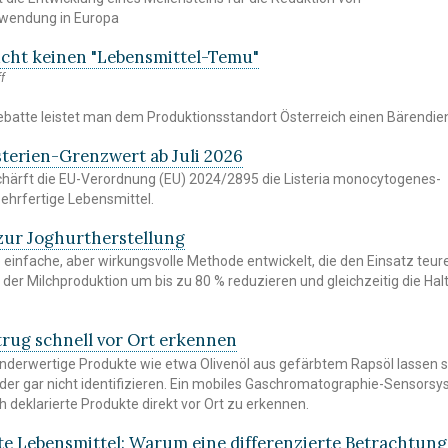
wendung in Europa
ucht keinen "Lebensmittel-Temu"
f
batte leistet man dem Produktionsstandort Österreich einen Bärendien
sterien-Grenzwert ab Juli 2026
schärft die EU-Verordnung (EU) 2024/2895 die Listeria monocytogenes-
ehrfertige Lebensmittel.
ur Joghurtherstellung
 einfache, aber wirkungsvolle Methode entwickelt, die den Einsatz teur
 der Milchproduktion um bis zu 80 % reduzieren und gleichzeitig die Hal
trug schnell vor Ort erkennen
derwertige Produkte wie etwa Olivenöl aus gefärbtem Rapsöl lassen s
der gar nicht identifizieren. Ein mobiles Gaschromatographie-Sensorsy
ch deklarierte Produkte direkt vor Ort zu erkennen.
e Lebensmittel: Warum eine differenzierte Betrachtung