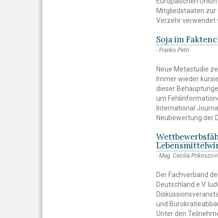
Europäischen Union 
Mitgliedstaaten zur
Verzehr verwendet 
Soja im Fakten
Franko Petri
Neue Metastudie ze
Immer wieder kursie
dieser Behauptungen
um Fehlinformatione
International Journa
Neubewertung der D
Wettbewerbsfäh
Lebensmittelwi
Mag. Cecilia Prikoszovi
Der Fachverband de
Deutschland e.V. l
Diskussionsveransta
und Bürokratieabbau
Unter den Teilnehme