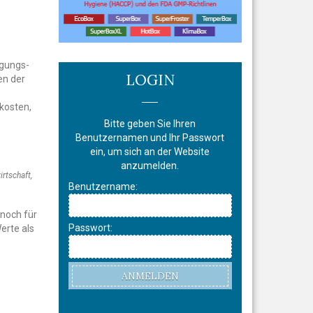
gungs-
LOGIN
en der
r
kosten,
Bitte geben Sie Ihren
Benutzernamen und Ihr Passwort
ein, um sich an der Website
anzumelden.
rtschaft,
Benutzername:
 noch für
Passwort:
erte als
ANMELDEN