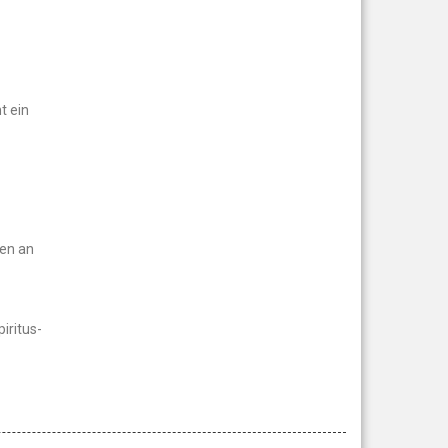
t ein
hen an
iritus-