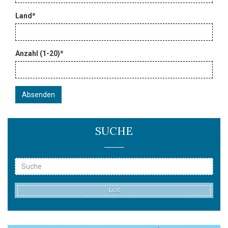
Land
*
Bestellung
Anzahl (1-20)
*
abschließen
SUCHE
LOS