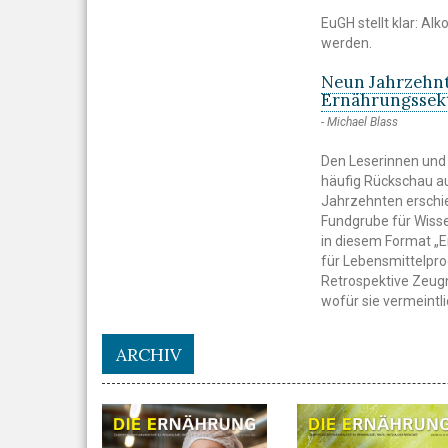
EuGH stellt klar: Al
werden.
Neun Jahrzehnt
Ernährungssek
Michael Blass
Den Leserinnen und 
häufig Rückschau au
Jahrzehnten erschie
Fundgrube für Wiss
in diesem Format „E
für Lebensmittelpro
Retrospektive Zeugn
wofür sie vermeintl
ARCHIV