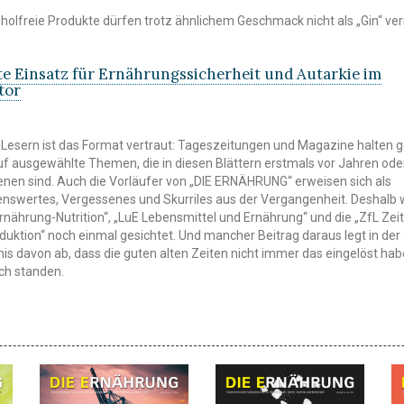
koholfreie Produkte dürfen trotz ähnlichem Geschmack nicht als „Gin“ ve
e Einsatz für Ernährungssicherheit und Autarkie im
tor
Lesern ist das Format vertraut: Tageszeitungen und Magazine halten 
f ausgewählte Themen, die in diesen Blättern erstmals vor Jahren ode
nen sind. Auch die Vorläufer von „DIE ERNÄHRUNG“ erweisen sich als
enswertes, Vergessenes und Skurriles aus der Vergangenheit. Deshalb
rnährung-Nutrition“, „LuE Lebensmittel und Ernährung“ und die „ZfL Zeit
duktion“ noch einmal gesichtet. Und mancher Beitrag daraus legt in der
is davon ab, dass die guten alten Zeiten nicht immer das eingelöst hab
ich standen.