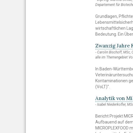
Departement für Biotech
Grundlagen, Pflich
Lebensmittelsicherhe
wirtschaftlichen La
Bedeutung. Ein Über
Zwanzig Jahre 
Carolin Bischoff, MSc, 
alle im Themengebiet V
In Baden-Württembe
Veterinäruntersuchu
Kontaminationen ge
(VoLT)".
Analytik von Mi
Isabel Niederkofler, MS
Bericht Projekt M
Aufbauend auf dem 
MICROPLEXFOOD mit 