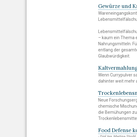
Gewürze und Kr
Wareneingangskontr
Lebensmittelfälsc
Lebensmittelfälsch
– kaum ein Thema er
Nahrungsmitteln. Fü
entlang der gesamten
Glaubwürdigkeit.
Kaltvermahlung
Wenn Currypulver san
dahinter weit mehr 
Trockenlebensmi
Neue Forschungserge
chemische Mischung
die Bemühungen zur
Trockenlebensmittel
Food Defense 
Dipl.Ing. Martina Strobl