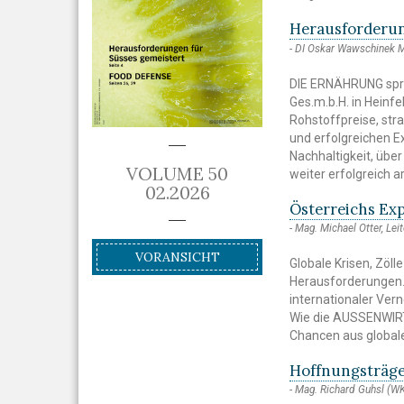
Herausforderun
DI Oskar Wawschinek
DIE ERNÄHRUNG spra
Ges.m.b.H. in Heinfe
Rohstoffpreise, str
und erfolgreichen E
Nachhaltigkeit, übe
VOLUME 50
weiter erfolgreich a
02.2026
Österreichs Exp
Mag. Michael Otter, 
VORANSICHT
Globale Krisen, Zöl
Herausforderungen. 
internationaler Ver
Wie die AUSSENWIRT
Chancen aus globa
Hoffnungsträg
Mag. Richard Guhsl (W