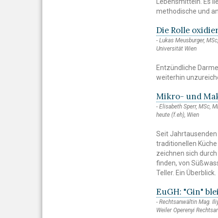
Lebensmitteln. Es l
methodische und an
Die Rolle oxidi
Lukas Meusburger, MSc,
Universität Wien
Entzündliche Darme
weiterhin unzureich
Mikro- und Mak
Elisabeth Sperr, MSc, M
heute (f.eh), Wien
Seit Jahrtausenden 
traditionellen Küche
zeichnen sich durch
finden, von Süßwas
Teller. Ein Überblick.
EuGH: "Gin" ble
Rechtsanwältin Mag. Il
Weiler Operenyi Rechts