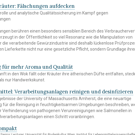
äuter: Fälschungen aufdecken
olle und analytische Qualitätssicherung im Kampf gegen
hungen
ungen berühren einen besonders sensiblen Bereich des Verbraucherve
zeugt in der Öffentlichkeit so viel Resonanz wie die Manipulation von
r die verarbeitende Gewürzindustrie sind deshalb lückenlose Prüfproz
 Lieferkette nicht nur eine gesetzliche Pflicht, sondern Grundlage ihre
 für mehr Aroma und Qualität
ft in den Wok fällt oder Kräuter ihre ätherischen Düfte entfalten, stec
als nur Handwerkskunst.
ttel: Verarbeitungsanlagen reinigen und desinfizieren
bnisse der University of Massachusetts Amherst, die eine neuartige
 für die Reinigung in feuchtigkeitsarmen Umgebungen beschreiben, 
 Verhinderung von pathogenen Verunreinigungen wie Salmonellen in
verarbeitungsanlagen einen Schritt voranbringen.
kompakt
, Senior Lecturer, Universität für Bodenkultur Wien, Institut für Lebensmittelwissenschafte