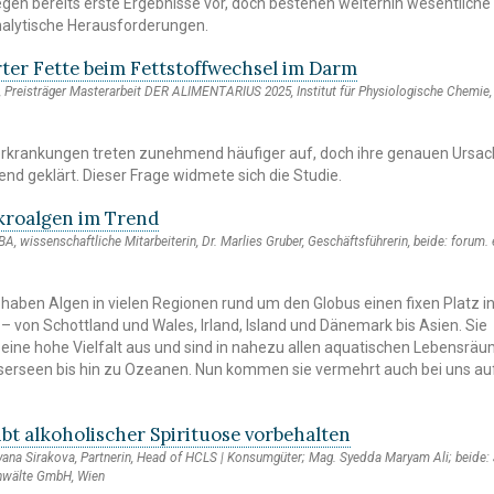
iegen bereits erste Ergebnisse vor, doch bestehen weiterhin wesentliche
alytische Herausforderungen.
erter Fette beim Fettstoffwechsel im Darm
 Preisträger Masterarbeit DER ALIMENTARIUS 2025, Institut für Physiologische Chemie,
rkrankungen treten zunehmend häufiger auf, doch ihre genauen Ursac
end geklärt. Dieser Frage widmete sich die Studie.
roalgen im Trend
BA, wissenschaftliche Mitarbeiterin, Dr. Marlies Gruber, Geschäftsführerin, beide: forum.
haben Algen in vielen Regionen rund um den Globus einen fixen Platz in
 – von Schottland und Wales, Irland, Island und Dänemark bis Asien. Sie
 eine hohe Vielfalt aus und sind in nahezu allen aquatischen Lebensrä
serseen bis hin zu Ozeanen. Nun kommen sie vermehrt auch bei uns auf
ibt alkoholischer Spirituose vorbehalten
iyana Sirakova, Partnerin, Head of HCLS | Konsumgüter; Mag. Syedda Maryam Ali; beide:
anwälte GmbH, Wien