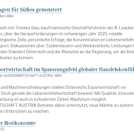
gen für Süßes gemeistert
 MAS MBA
ch mit Tinneke Gies, kaufmännische Geschäftsführerin der A. Loacker
ls, über die Herausforderungen im schwierigen Jahr 2025, volatile
ategische Ziele, persönliche Erfolge, die Konzentration im Lebensmittel
xport, Diskussionen über Zuckersteuern und Werbeverbote, Leistungen 
r den Standort Österreich und die Wünsche an die Regierung, um als Bet
rbeiten zu können.
ortwirtschaft im Spannungsfeld globaler Handelskonfli
Leiter AUSSENWIRTSCHAFT AUSTRIA, WKO
le und Machtverschiebungen stellen Österreichs Exportwirtschaft vor
Doch gerade die Lebensmittelwirtschaft beweist: Mit Qualität, Innovat
netzung ist auch in turbulenten Zeiten Wachstum möglich.
SCHAFT AUSTRIA Betriebe dabei unterstützt, neue Märkte zu sichern
len Umbrüchen zu machen.
er Bioökonomie
KÖ)