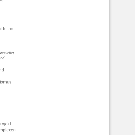
ttel an
ngsleiter,
and
nd
n
rismus
rojekt
omplexen