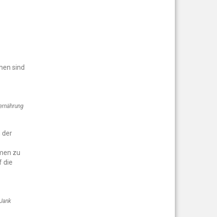
hen sind
 ernährung
 der
umen zu
 die
 Jank