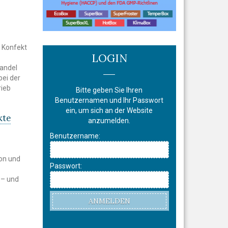
 Konfekt
LOGIN
handel
bei der
rieb
Bitte geben Sie Ihren
Benutzernamen und Ihr Passwort
ein, um sich an der Website
kte
anzumelden.
Benutzername:
ion und
Passwort:
 – und
ANMELDEN