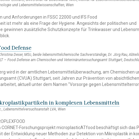
nologie und Lebensmittelwissenschaften, Wien
ten und Anforderungen in FSSC 22000 und IFS Food
it ist mehr als eine Frage der Hygiene. Angesichts der politischen und
ge gewinnen zusätzliche Schutzkonzepte für Trinkwasser und Lebensmi
blick.
Food Defense
Christina Deser, MSc, beide lebensmittelchemische Sachverständige, Dr. Jörg Rau, Abteilu
oLT – Food Defense am Chemischen und Veterinäruntersuchungsamt Stuttgart, Deutschl
rg wird in der amtlichen Lebensmittelüberwachung, am Chemischen u
ngsamt (CVUA) Stuttgart, seit Jahren zur Prävention von absichtliche
arbeitet, aktuell unter dem Namen "Vorsorge gegen Lebensmittelterro
kroplastikpartikeln in komplexen Lebensmitteln
c., Lebensmittelversuchsanstalt LVA, Wien
ICROPLEXFOOD
CORNET-Forschungsprojekt microplasticATfood beschäftigt sich das P
der Entwicklung neuer Methoden zur Detektion von Mikroplastik in k