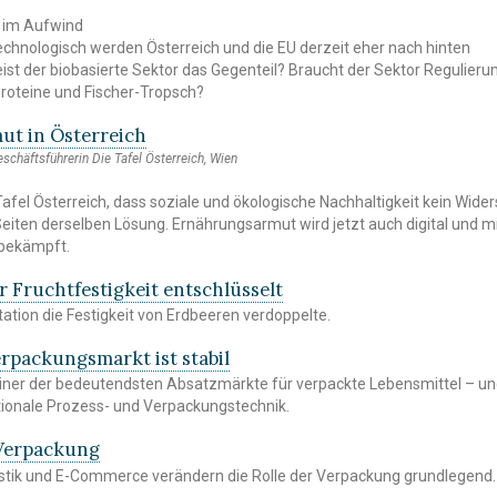
 im Aufwind
technologisch werden Österreich und die EU derzeit eher nach hinten
ist der biobasierte Sektor das Gegenteil? Braucht der Sektor Regulieru
 Proteine und Fischer-Tropsch?
t in Österreich
eschäftsführerin Die Tafel Österreich, Wien
Tafel Österreich, dass soziale und ökologische Nachhaltigkeit kein Wide
Seiten derselben Lösung. Ernährungsarmut wird jetzt auch digital und mi
 bekämpft.
 Fruchtfestigkeit entschlüsselt
tation die Festigkeit von Erdbeeren verdoppelte.
rpackungsmarkt ist stabil
einer der bedeutendsten Absatzmärkte für verpackte Lebensmittel – u
ationale Prozess- und Verpackungstechnik.
 Verpackung
istik und E-Commerce verändern die Rolle der Verpackung grundlegend.