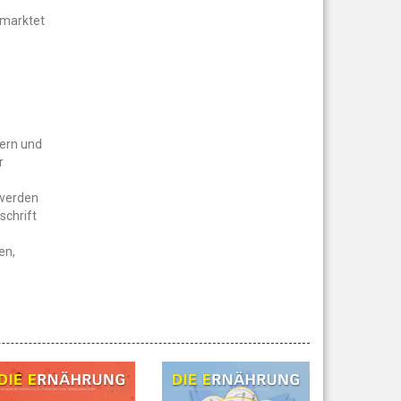
rmarktet
gern und
r
 werden
schrift
en,