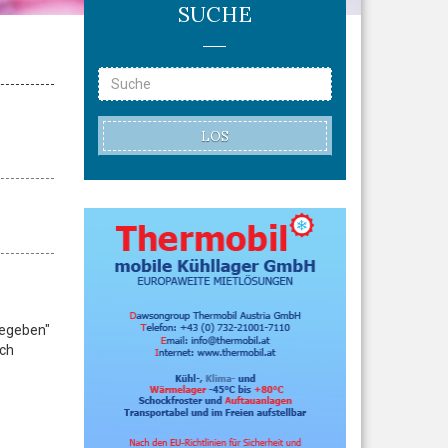
SUCHE
LOS
Gegeben"
ich
?