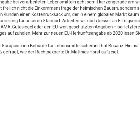
ngabe bei verarbeiteten Lebensmitteln geht somit kerzengerade am wi
öst freilich nicht die Einkommensfrage der heimischen Bauern, sondern s
ren Kunden einen Kostenrucksack um, der in einem globalen Markt kaum
umerang für unseren Standort. Arbeiten wir doch besser an Erfolgsmo
n AMA-Gütesiegel oder den EU-weit geschützten Angaben – bei letztere
iges aufzuholen. Mehr zur neuen EU-Herkunftsangabe ab 2020 lesen Si
 Europäischen Behörde für Lebensmittelsicherheit hat Brisanz. Hier ist
gefragt, wie der Rechtsexperte Dr. Matthias Horst aufzeigt.