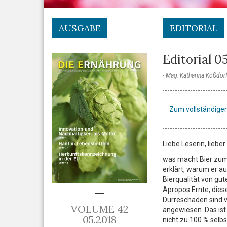
AUSGABE
EDITORIAL
Editorial 0
Mag. Katharina Koßdorf
Zum vollständigen
Liebe Leserin, lieber
was macht Bier zum 
erklärt, warum er au
Bierqualität von gu
Apropos Ernte, dies
Dürreschäden sind v
VOLUME 42
angewiesen. Das ist 
05.2018
nicht zu 100 % selb