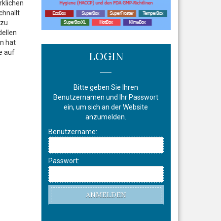
rklichen
chnallt
 zu
dellen
n hat
e auf
LOGIN
Bitte geben Sie Ihren
Benutzernamen und Ihr Passwort
ein, um sich an der Website
anzumelden.
Benutzername:
Passwort:
ANMELDEN