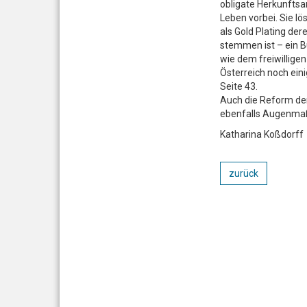
obligate Herkunftsa
Leben vorbei. Sie l
als Gold Plating de
stemmen ist – ein B
wie dem freiwillige
Österreich noch ein
Seite 43.
Auch die Reform der
ebenfalls Augenmaß 
Katharina Koßdorff
zurück