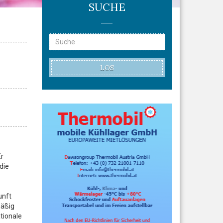
SUCHE
LOS
Er
die
unft
mäßig
tionale