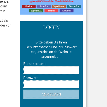
ience.
nd im
teln –
zt als
eder von
LOGIN
Bitte geben Sie Ihren
Benutzernamen und Ihr Passwort
ein, um sich an der Website
anzumelden.
Benutzername:
Passwort:
ANMELDEN