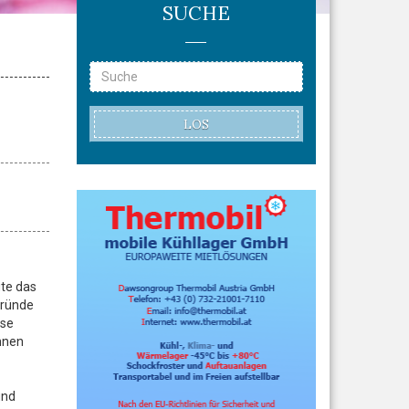
SUCHE
LOS
gte das
gründe
ese
ihnen
und