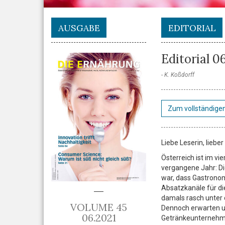
AUSGABE
EDITORIAL
Editorial 0
K. Koßdorff
Zum vollständigen
Liebe Leserin, lieber
Österreich ist im vi
vergangene Jahr: Di
war, dass Gastronom
Absatzkanäle für di
damals rasch unter
VOLUME 45
Dennoch erwarten u
06.2021
Getränkeunternehme