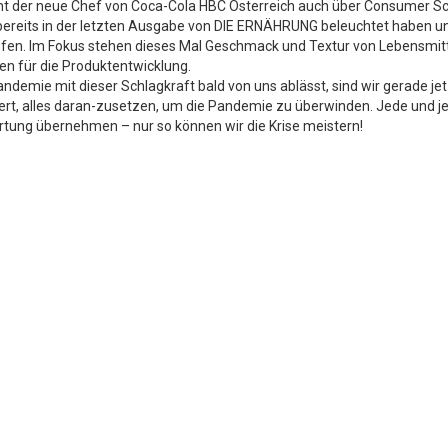
cht der neue Chef von Coca-Cola HBC Österreich auch über Consumer Sc
bereits in der letzten Ausgabe von DIE ERNÄHRUNG beleuchtet haben u
iefen. Im Fokus stehen dieses Mal Geschmack und Textur von Lebensmit
ien für die Produktentwicklung.
ndemie mit dieser Schlagkraft bald von uns ablässt, sind wir gerade jet
ert, alles daran-zusetzen, um die Pandemie zu überwinden. Jede und j
tung übernehmen – nur so können wir die Krise meistern!