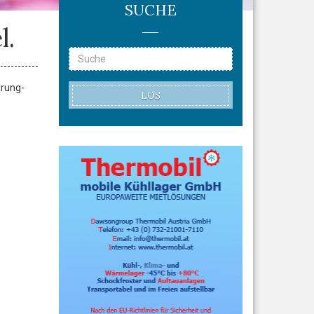
SUCHE
l.
hrung-
LOS