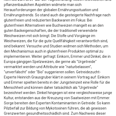
pflanzenbaulichen Aspekten widmete man sich
Herausforderungen der globalen Ernährungssituation und
Ernährungstrends. So stand auch die gesteigerte Nachfrage nach
glutenfreien und ­reduzierten Backwaren im Fokus: Bei
glutenfreien Alternativen wie Buchweizen mangelt es an den
guten Backeigenschaften, die der traditionell verwendete
Weichweizen mit sich bringt. Die Stoﬀe und Vorgänge im
Weichweizen, die für die gute Quellfähigkeit verantwortlich sind,
sind bekannt. Versuche und Studien widmen sich Methoden, um
den Mechanismus auch in glutenfreien Produkten optimal zu
implementieren. Weiter gefragt: Einkorn, Emmer und Dinkel, die in
Europa gängigen Spelzweizen, die gerne als "Urgetreide"
vermarktet werden und Attribute wie "naturbelassen",
"unverfälscht" oder "Bio" suggerieren sollen. Getreidezucht­-
Experte Heinrich Grausgruber klärt in seinem Vortrag auf: Einkorn
und Emmer spielten bereits in der Jungsteinzeit eine Rolle für die
Menschheit und können daher tatsächlich als "Urgetreide"
bezeichnet werden. Dinkel hingegen ist eine vergleichsweise junge
Kultur, entstanden aus der Kreuzung von Saatweizen mit Emmer.
Sorge bereiten den Experten Kontaminanten in Getreide: So kann
Pilzbefall zur Bildung von Mykotoxinen führen, die ab gewissen
Grenzwerten gesundheitsschädlich sind. Zum Nachweis dieser