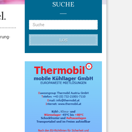
SUCHE
l.
hrung-
LOS