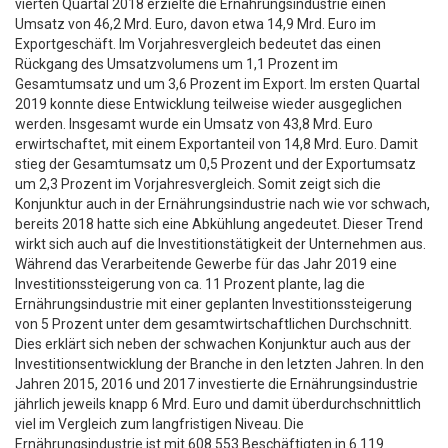
vierten Quartal 2018 erzielte die Ernährungsindustrie einen
Umsatz von 46,2 Mrd. Euro, davon etwa 14,9 Mrd. Euro im
Exportgeschäft. Im Vorjahresvergleich bedeutet das einen
Rückgang des Umsatzvolumens um 1,1 Prozent im
Gesamtumsatz und um 3,6 Prozent im Export. Im ersten Quartal
2019 konnte diese Entwicklung teilweise wieder ausgeglichen
werden. Insgesamt wurde ein Umsatz von 43,8 Mrd. Euro
erwirtschaftet, mit einem Exportanteil von 14,8 Mrd. Euro. Damit
stieg der Gesamtumsatz um 0,5 Prozent und der Exportumsatz
um 2,3 Prozent im Vorjahresvergleich. Somit zeigt sich die
Konjunktur auch in der Ernährungsindustrie nach wie vor schwach,
bereits 2018 hatte sich eine Abkühlung angedeutet. Dieser Trend
wirkt sich auch auf die Investitionstätigkeit der Unternehmen aus.
Während das Verarbeitende Gewerbe für das Jahr 2019 eine
Investitionssteigerung von ca. 11 Prozent plante, lag die
Ernährungsindustrie mit einer geplanten Investitionssteigerung
von 5 Prozent unter dem gesamtwirtschaftlichen Durchschnitt.
Dies erklärt sich neben der schwachen Konjunktur auch aus der
Investitionsentwicklung der Branche in den letzten Jahren. In den
Jahren 2015, 2016 und 2017 investierte die Ernährungsindustrie
jährlich jeweils knapp 6 Mrd. Euro und damit überdurchschnittlich
viel im Vergleich zum langfristigen Niveau. Die
Ernährungsindustrie ist mit 608.553 Beschäftigten in 6.119