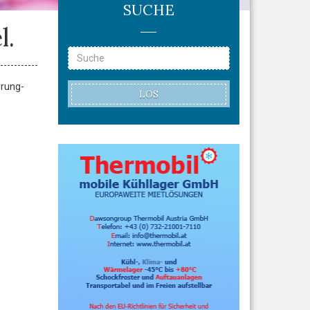
SUCHE
l.
hrung-
LOS