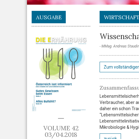
AUSGABE
WIRTSCHAF
Wissenscha
MMag. Andreas Staudi
Zum vollständigen
Zusammenfass
Lebensmittelsicherhe
Verbraucher, aber au
daher ein schon Tra
"Lebensmittelsicherh
Lebensmittelinitiati
VOLUME 42
Mikrobiologie & Hyg
03/04.2018
zurück