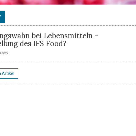
T
rungswahn bei Lebensmitteln -
llung des IFS Food?
, AIWS
 Artikel