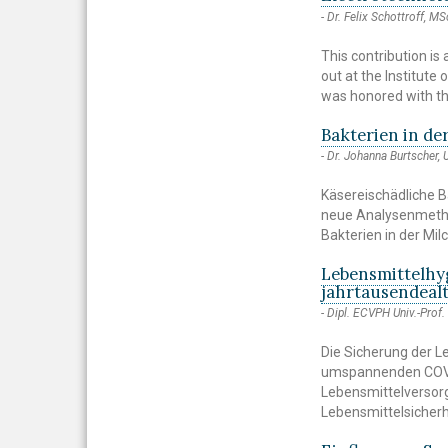
Dr. Felix Schottroff, MS
This contribution i
out at the Institute
was honored with 
Bakterien in de
Dr. Johanna Burtscher, 
Käsereischädliche B
neue Analysenmethod
Bakterien in der Milc
Lebensmittelhy
jahrtausendeal
Dipl. ECVPH Univ.-Prof.
Die Sicherung der L
umspannenden COVI
Lebensmittelversorg
Lebensmittelsicherh