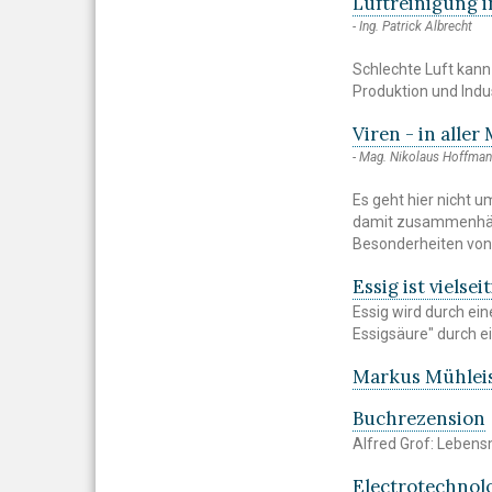
Luftreinigung i
Ing. Patrick Albrecht
Schlechte Luft kann
Produktion und Indu
Viren - in aller
Mag. Nikolaus Hoffma
Es geht hier nicht
damit zusammenhäng
Besonderheiten von 
Essig ist vielsei
Essig wird durch ei
Essigsäure" durch e
Markus Mühleis
Buchrezension
Alfred Grof: Lebens
Electrotechnolo