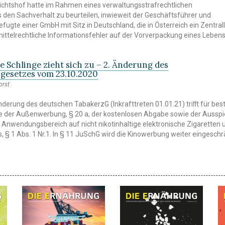
ichtshof hatte im Rahmen eines verwaltungsstrafrechtlichen
 den Sachverhalt zu beurteilen, inwieweit der Geschäftsführer und
ugte einer GmbH mit Sitz in Deutschland, die in Österreich ein Zentral
smittelrechtliche Informationsfehler auf der Vorverpackung eines Leben
e Schlinge zieht sich zu – 2. Änderung des
gesetzes vom 23.10.2020
orst
nderung des deutschen TabakerzG (Inkrafttreten 01.01.21) triﬀt für be
e der Außenwerbung, § 20 a, der kostenlosen Abgabe sowie der Ausspi
n Anwendungsbereich auf nicht nikotinhaltige elektronische Zigaretten 
, § 1 Abs. 1 Nr.1. In § 11 JuSchG wird die Kinowerbung weiter eingeschr