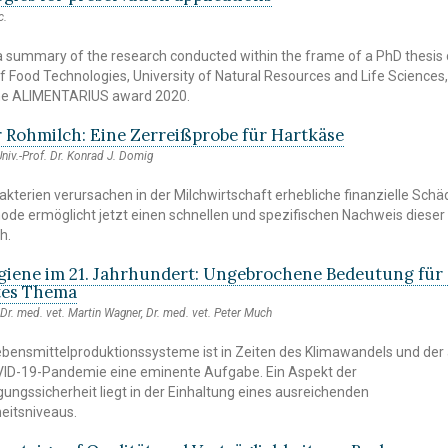
c.
s a summary of the research conducted within the frame of a PhD thesis 
 of Food Technologies, University of Natural Resources and Life Sciences
the ALIMENTARIUS award 2020.
r Rohmilch: Eine Zerreißprobe für Hartkäse
Univ.-Prof. Dr. Konrad J. Domig
akterien verursachen in der Milchwirtschaft erhebliche finanzielle Schä
e ermöglicht jetzt einen schnellen und spezifischen Nachweis dieser
h.
giene im 21. Jahrhundert: Ungebrochene Bedeutung für 
tes Thema
 Dr. med. vet. Martin Wagner, Dr. med. vet. Peter Much
ebensmittelproduktionssysteme ist in Zeiten des Klimawandels und der 
D-19-Pandemie eine eminente Aufgabe. Ein Aspekt der
ungssicherheit liegt in der Einhaltung eines ausreichenden
eitsniveaus.