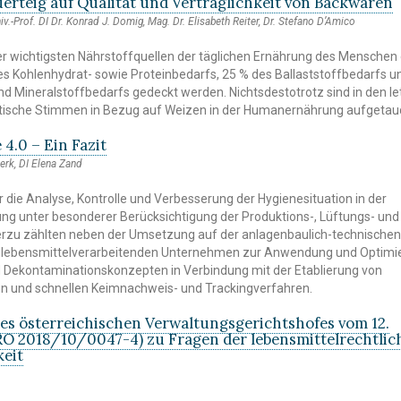
uerteig auf Qualität und Verträglichkeit von Backwaren
niv.-Prof. DI Dr. Konrad J. Domig, Mag. Dr. Elisabeth Reiter, Dr. Stefano D’Amico
der wichtigsten Nährstoffquellen der täglichen Ernährung des Menschen 
es Kohlenhydrat- sowie Proteinbedarfs, 25 % des Ballaststoffbedarfs 
nd Mineralstoffbedarfs gedeckt werden. Nichtsdestotrotz sind in den l
itische Stimmen in Bezug auf Weizen in der Humanernährung aufgetau
 4.0 – Ein Fazit
werk, DI Elena Zand
r die Analyse, Kontrolle und Verbesserung der Hygienesituation in der
g unter besonderer Berücksichtigung der Produktions-, Lüftungs- und
erzu zählten neben der Umsetzung auf der anlagenbaulich-technischen
in lebensmittelverarbeitenden Unternehmen zur Anwendung und Optimi
d Dekontaminationskonzepten in Verbindung mit der Etablierung von
en und schnellen Keimnachweis- und Trackingverfahren.
es österreichischen Verwaltungsgerichtshofes vom 12.
RO 2018/10/0047-4) zu Fragen der lebensmittelrechtlic
keit