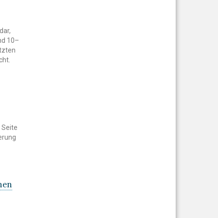
dar,
und 10–
etzten
cht.
 Seite
erung
hen