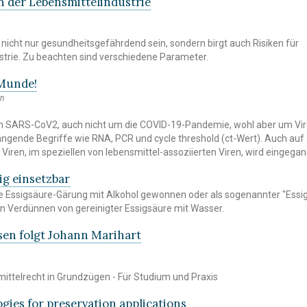
n der Lebensmittelindustrie
 nicht nur gesundheitsgefährdend sein, sondern birgt auch Risiken für
strie. Zu beachten sind verschiedene Parameter.
 Munde!
nn
 um SARS-CoV2, auch nicht um die COVID-19-Pandemie, wohl aber um Vi
ende Begriffe wie RNA, PCR und cycle threshold (ct-Wert). Auch auf
Viren, im speziellen von lebensmittel-assoziierten Viren, wird eingega
tig einsetzbar
ne Essigsäure-Gärung mit Alkohol gewonnen oder als sogenannter "Essi
in Verdünnen von gereinigter Essigsäure mit Wasser.
en folgt Johann Marihart
mittelrecht in Grundzügen - Für Studium und Praxis
gies for preservation applications