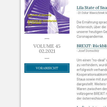
Lila State of Sn
DI Oskar Wawschinek
Die Ernährung spra
Österreich, über die
unserer heutigen Ge
Coronapandemie.
VOLUME 45
BREXIT: Rückbli
02.2021
Josef Domschitz
Um einen "no-deal" 
zu verhindern, wurde
VORANSICHT
erfolgreich verhand
Kooperationsabkomm
Staus sowie mit zum
dargestellt. Weiter
Waren zwischen den
vollzogene BREXIT 
der österreichische