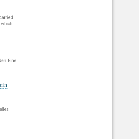
carried
, which
den. Eine
ein
alles