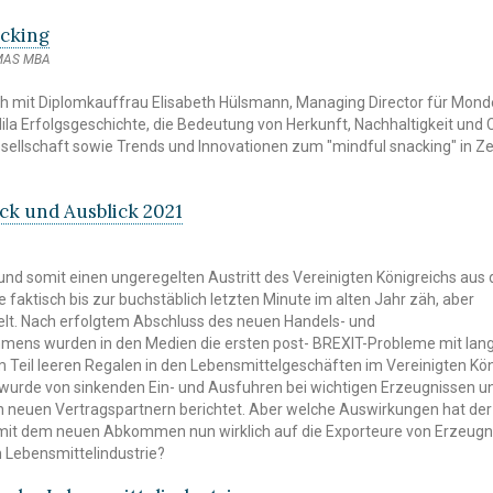
acking
 MAS MBA
ch mit Diplomkauffrau Elisabeth Hülsmann, Managing Director für Mond
 lila Erfolgsgeschichte, die Bedeutung von Herkunft, Nachhaltigkeit und 
sellschaft sowie Trends und Innovationen zum "mindful snacking" in Ze
ck und Ausblick 2021
und somit einen ungeregelten Austritt des Vereinigten Königreichs aus 
 faktisch bis zur buchstäblich letzten Minute im alten Jahr zäh, aber
elt. Nach erfolgtem Abschluss des neuen Handels- und
ens wurden in den Medien die ersten post- BREXIT-Probleme mit lan
 Teil leeren Regalen in den Lebensmittelgeschäften im Vereinigten Kön
s wurde von sinkenden Ein- und Ausfuhren bei wichtigen Erzeugnissen u
 neuen Vertragspartnern berichtet. Aber welche Auswirkungen hat der
mit dem neuen Abkommen nun wirklich auf die Exporteure von Erzeugn
n Lebensmittelindustrie?