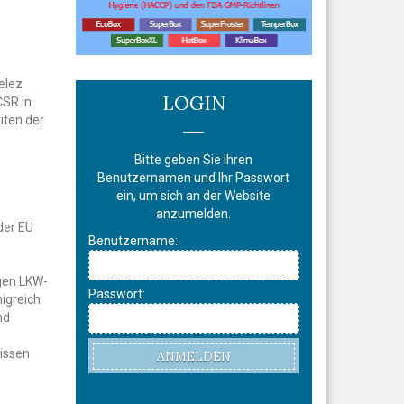
elez
LOGIN
CSR in
iten der
Bitte geben Sie Ihren
Benutzernamen und Ihr Passwort
ein, um sich an der Website
anzumelden.
der EU
Benutzername:
gen LKW-
Passwort:
igreich
nd
issen
ANMELDEN