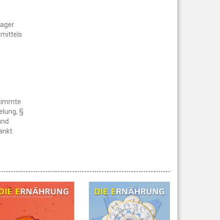
lager
smittels
stimmte
elung, §
und
änkt.