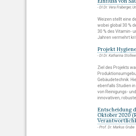
Einfluss von Sa
DI Dr. Vera Fraberger, U
Weizen stellt eine 
wobei global 30 % d
30 % des Vitamin- u
Jahren vermehrt kr
Projekt Hygiene
DI Dr. Katharina Stolle
Ziel des Projekts wa
Produktionsumgebun
Gebäudetechnik. Hi
ebenfalls Studien 
von Reinigungs- un
innovativen, robust
Entscheidung d
Oktober 2020 (
Verantwortlich
Prof. Dr. Markus Grube