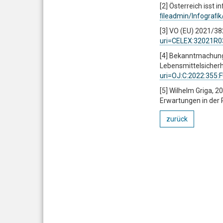
[2] Österreich isst i
ﬁleadmin/Infograﬁk
[3] VO (EU) 2021/38
uri=CELEX:32021R
[4] Bekanntmachun
Lebensmittelsicherh
uri=OJ:C:2022:355:
[5] Wilhelm Griga, 
Erwartungen in der P
zurück