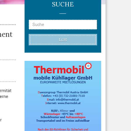
SUCHE
ment
LOS
rmität
terne
r