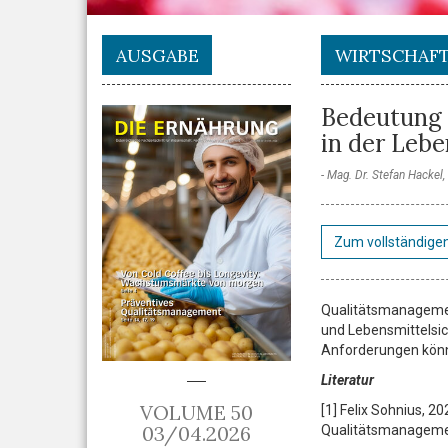
AUSGABE
WIRTSCHAF
Bedeutung 
in der Lebe
Mag. Dr. Stefan Hackel
Zum vollständigen
Qualitätsmanagemen
und Lebensmittelsic
Anforderungen könnt
Literatur
VOLUME 50
[1] Felix Sohnius, 
03/04.2026
Qualitätsmanagemen