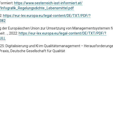
nformiert:
https://www.oesterreich-isst-informiert.at/
/Infograﬁk_Regelungsdichte_Lebensmittel.pdf
2:
https://eur-lex.europa.eu/legal-content/DE/TXT/PDF/?
0382
g der Europäischen Union zur Umsetzung von Managementsystemen f
eit …, 2022:
https://eur-lex.europa.eu/legal-content/DE/TXT/PDF/?
FULL
2025: Digitalisierung und KI im Qualitätsmanagement – Herausforderung
raxis, Deutsche Gesellschaft für Qualität