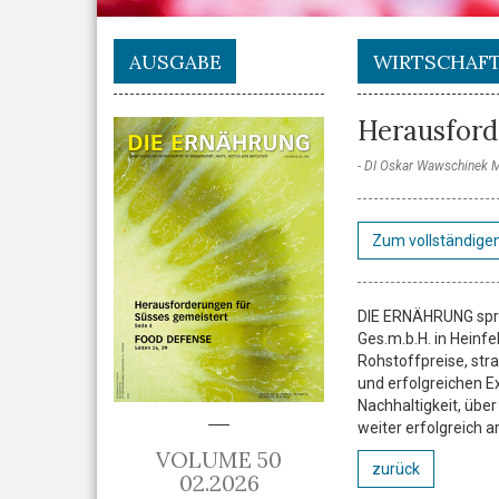
AUSGABE
WIRTSCHAF
Herausford
DI Oskar Wawschinek
Zum vollständigen
DIE ERNÄHRUNG spra
Ges.m.b.H. in Heinfe
Rohstoffpreise, str
und erfolgreichen E
Nachhaltigkeit, übe
weiter erfolgreich a
VOLUME 50
zurück
02.2026