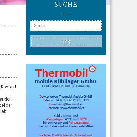
SUCHE
LOS
 Konfekt
handel
bei der
rieb