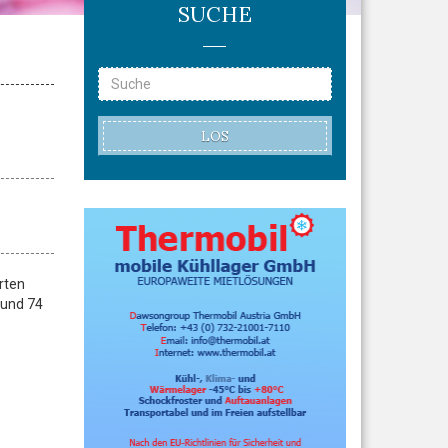
SUCHE
LOS
erten
rund 74