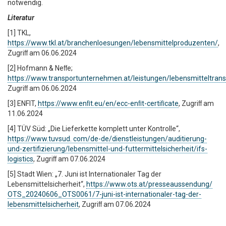
notwendig.
Literatur
[1] TKL,
https://www.tkl.at/branchenloesungen/lebensmittelproduzenten/
,
Zugriﬀ am 06.06.2024
[2] Hofmann & Neﬀe;
https://www.transportunternehmen.at/leistungen/lebensmitteltrans
Zugriﬀ am 06.06.2024
[3] ENFIT,
https://www.enﬁt.eu/en/ecc-enﬁt-certiﬁcate
, Zugriﬀ am
11.06.2024
[4] TÜV Süd: „Die Lieferkette komplett unter Kontrolle“,
https://www.tuvsud. com/de-de/dienstleistungen/auditierung-
und-zertifizierung/lebensmittel-und-futtermittelsicherheit/ifs-
logistics
, Zugriﬀ am 07.06.2024
[5] Stadt Wien: „7. Juni ist Internationaler Tag der
Lebensmittelsicherheit“,
https://www.ots.at/presseaussendung/
OTS_20240606_OTS0061/7-juni-ist-internationaler-tag-der-
lebensmittelsicherheit
, Zugriﬀ am 07.06.2024