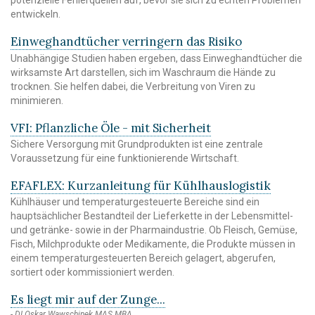
potenzielle Fehlerquellen auf, bevor sie sich zu echten Problemen
entwickeln.
Einweghandtücher verringern das Risiko
Unabhängige Studien haben ergeben, dass Einweghandtücher die
wirksamste Art darstellen, sich im Waschraum die Hände zu
trocknen. Sie helfen dabei, die Verbreitung von Viren zu
minimieren.
VFI: Pflanzliche Öle - mit Sicherheit
Sichere Versorgung mit Grundprodukten ist eine zentrale
Voraussetzung für eine funktionierende Wirtschaft.
EFAFLEX: Kurzanleitung für Kühlhauslogistik
Kühlhäuser und temperaturgesteuerte Bereiche sind ein
hauptsächlicher Bestandteil der Lieferkette in der Lebensmittel-
und getränke- sowie in der Pharmaindustrie. Ob Fleisch, Gemüse,
Fisch, Milchprodukte oder Medikamente, die Produkte müssen in
einem temperaturgesteuerten Bereich gelagert, abgerufen,
sortiert oder kommissioniert werden.
Es liegt mir auf der Zunge...
DI Oskar Wawschinek MAS MBA