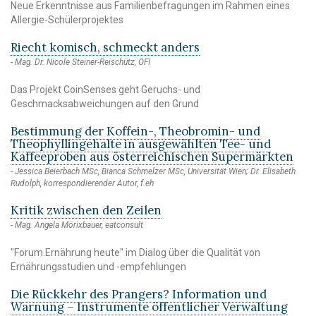
Neue Erkenntnisse aus Familienbefragungen im Rahmen eines
Allergie-Schülerprojektes
Riecht komisch, schmeckt anders
Mag. Dr. Nicole Steiner-Reischütz, OFI
Das Projekt CoinSenses geht Geruchs- und
Geschmacksabweichungen auf den Grund
Bestimmung der Koffein-, Theobromin- und
Theophyllingehalte in ausgewählten Tee- und
Kaffeeproben aus österreichischen Supermärkten
Jessica Beierbach MSc, Bianca Schmelzer MSc, Universität Wien; Dr. Elisabeth
Rudolph, korrespondierender Autor, f.eh
Kritik zwischen den Zeilen
Mag. Angela Mörixbauer, eatconsult
"Forum.Ernährung heute" im Dialog über die Qualität von
Ernährungsstudien und -empfehlungen
Die Rückkehr des Prangers? Information und
Warnung – Instrumente öffentlicher Verwaltung