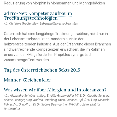
Reduzierung von Morphin in Mohnsamen und Mohngebäcken
adTro-Net: Kompetenzaufbau in
Trocknungstechnologien
DI Christine Grabler-Mayr, Lebensmittelversuchsanstalt
Österreich hat eine langjährige Trocknungstradition, nicht nur in
der Lebensmittelproduktion, sondern auch in der
holzverarbeitenden Industrie. Aus der Erfahrung dieser Branchen
sind weitreichende Kompetenzen erwachsen, die im Rahmen
eines von der FFG geförderten Projektes synergistisch
zusammengeführt werden.
Tag des Österreichischen Sekts 2015
Manner-Gleichenfeier
Was wissen wir über Allergien und Intoleranzen?
Dr. Alexandra Schebesta, Mag. Brigitte Gschmeidler MAS, Dr. Claudia Schwarz,
Sabine Lasinger, Mag. Andrea Petschnig, Open Science; Dipl. (HTL) Ing. Manuela
Führer, Ao. Univ.-Prof. DI Dr. Sabine Baumgartner, IFA-Tulln, Universität für
Bodenkultur