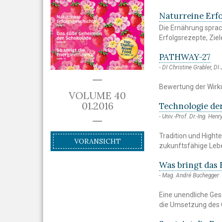
Naturreine Erf
Die Ernährung sprac
Erfolgsrezepte, Zie
PATHWAY-27
DI Christine Grabler, DI
Bewertung der Wirku
VOLUME 40
01.2016
Technologie de
Univ.-Prof. Dr.-Ing. Henr
Tradition und Hight
VORANSICHT
zukunftsfähige Lebe
Was bringt das 
Mag. André Buchegger
Eine unendliche Ges
die Umsetzung des 