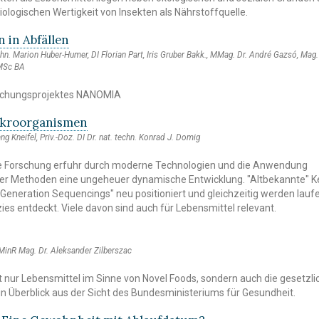
ologischen Wertigkeit von Insekten als Nährstoffquelle.
 in Abfällen
techn. Marion Huber-Humer, DI Florian Part, Iris Gruber Bakk., MMag. Dr. André Gazsó, Mag
 MSc BA
rschungsprojektes NANOMIA
ikroorganismen
ang Kneifel, Priv.-Doz. DI Dr. nat. techn. Konrad J. Domig
he Forschung erfuhr durch moderne Technologien und die Anwendung
her Methoden eine ungeheuer dynamische Entwicklung. "Altbekannte" 
Generation Sequencings" neu positioniert und gleichzeitig werden lau
es entdeckt. Viele davon sind auch für Lebensmittel relevant.
 MinR Mag. Dr. Aleksander Zilberszac
ht nur Lebensmittel im Sinne von Novel Foods, sondern auch die gesetzl
n Überblick aus der Sicht des Bundesministeriums für Gesundheit.