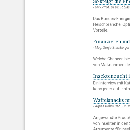
So steigt die En
Univ.-Prof. DI Dr. Tobia
Das Bundes-Energiee
Fleischbranche. Op
Vorteile.
Finanzieren mi
Mag. Sonja Starnberger
Welche Chancen bie
von Maßnahmen der 
Insektenzucht 
Ein Interview mit K
kann jeder auf einf
Waffelsnacks m
Agnes Böhm Bsc., DI Dr
Angewandte Produkte
von Insekten in den
Argumente für Insek