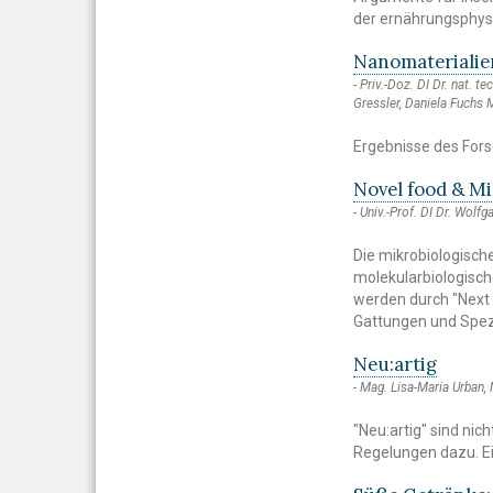
der ernährungsphysi
Nanomaterialien
Priv.-Doz. DI Dr. nat. 
Gressler, Daniela Fuchs
Ergebnisse des Fo
Novel food & M
Univ.-Prof. DI Dr. Wolfg
Die mikrobiologisc
molekularbiologisc
werden durch "Next 
Gattungen und Spezi
Neu:artig
Mag. Lisa-Maria Urban,
"Neu:artig" sind nic
Regelungen dazu. Ei