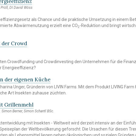
ergieeffizienz
s Pröll, DI David Wöss
ffizienzgesetz als Chance und die praktische Umsetzung in einem Bet
timierte Abwärmenutzung erzielt eine CO
-Reduktion und bringt wirtsch
2
t der Crowd
ten Crowdfunding und Crowdinvesting den Unternehmen für die Finan
Energieeffizienz?
in der eigenen Küche
atharina Unger, Gründerin von LIVIN Farms. Mit dem Produkt LIVING Farm 
ache Art Insekten zuhause züchten.
it Grillenmehl
. Simon Berner, Simon Schantl BSc.
ntwicklung mit Insekten - Weltweit wird derzeit intensiv an der Einfü
 Speiseplan der Weltbevölkerung geforscht. Die Ursachen für diesen Tr
ten als Lebensmittel liegen neben ökologischen und sozialen Gründen 