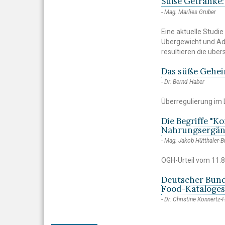
Süße Getränke:
Mag. Marlies Gruber
Eine aktuelle Studi
Übergewicht und Adip
resultieren die übe
Das süße Gehei
Dr. Bernd Haber
Überregulierung im 
Die Begriffe "Ko
Nahrungsergän
Mag. Jakob Hütthaler-B
OGH-Urteil vom 11.8
Deutscher Bund
Food-Kataloges
Dr. Christine Konnertz-