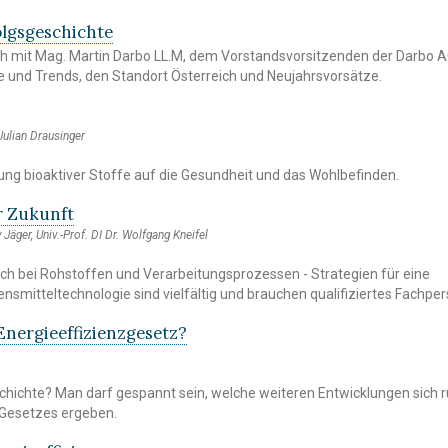
olgsgeschichte
h mit Mag. Martin Darbo LL.M, dem Vorstandsvorsitzenden der Darbo A
le und Trends, den Standort Österreich und Neujahrsvorsätze.
 Julian Drausinger
ng bioaktiver Stoffe auf die Gesundheit und das Wohlbefinden.
r Zukunft
y Jäger, Univ.-Prof. DI Dr. Wolfgang Kneifel
ech bei Rohstoffen und Verarbeitungsprozessen - Strategien für eine
nsmitteltechnologie sind vielfältig und brauchen qualifiziertes Fachper
Energieeffizienzgesetz?
chichte? Man darf gespannt sein, welche weiteren Entwicklungen sich
Gesetzes ergeben.