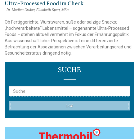
Ultra-Processed Food im Check
Dr. Marlies Gruber, Elisabeth Sperr, MSc
Ob Fertiggerichte, Wurstwaren, süße oder salzige Snacks:
„hochverarbeitete“ Lebensmittel – sogenannte Ultra-Processed
Foods – stehen aktuell vermehrt im Fokus der Ernährungspolitik.
Aus wissenschaftlicher Perspektive ist eine differenzierte
Betrachtung der Assoziationen zwischen Verarbeitungsgrad und
Gesundheitsstatus dringend nötig.
SUCHE
LOS