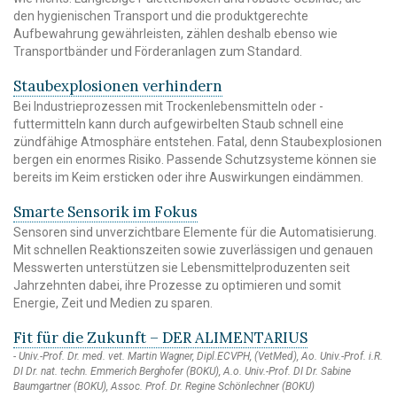
den hygienischen Transport und die produktgerechte
Aufbewahrung gewährleisten, zählen deshalb ebenso wie
Transportbänder und Förderanlagen zum Standard.
Staubexplosionen verhindern
Bei Industrieprozessen mit Trockenlebensmitteln oder -
futtermitteln kann durch aufgewirbelten Staub schnell eine
zündfähige Atmosphäre entstehen. Fatal, denn Staubexplosionen
bergen ein enormes Risiko. Passende Schutzsysteme können sie
bereits im Keim ersticken oder ihre Auswirkungen eindämmen.
Smarte Sensorik im Fokus
Sensoren sind unverzichtbare Elemente für die Automatisierung.
Mit schnellen Reaktionszeiten sowie zuverlässigen und genauen
Messwerten unterstützen sie Lebensmittelproduzenten seit
Jahrzehnten dabei, ihre Prozesse zu optimieren und somit
Energie, Zeit und Medien zu sparen.
Fit für die Zukunft – DER ALIMENTARIUS
Univ.-Prof. Dr. med. vet. Martin Wagner, Dipl.ECVPH, (VetMed), Ao. Univ.-Prof. i.R.
DI Dr. nat. techn. Emmerich Berghofer (BOKU), A.o. Univ.-Prof. DI Dr. Sabine
Baumgartner (BOKU), Assoc. Prof. Dr. Regine Schönlechner (BOKU)