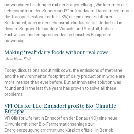
notwendigen Leistungen mit der Fragestellung: „Wie kommen die
Lebensmittel in den Supermarkt?“ aufmerksam. Damit meint man
die Transportleistung mittels LKW, die ein unverzichtbarer
Bestandteil, auch in der Lebensmittelindustrie, ist. Jedoch ist in
diesem Segment besondere Vorsicht und Sorgfalt, hohes
Fachwissen und entsprechendes technisches Equipment
notwendig.
Making "real" dairy foods without real cows
Eran Noah, Ph.D.
Today, discussions about milk cows, the emissions of methane
and the environmental footprint of dairy production in whole are
more intense than ever before. But an innovative solution was
found and in the last five years has proven to solve all these
problems.
VFI Oils for Life: Ennsdorf größte Bio-Ölmühle
Europas
VFI Oils for Life hat in Ennsdorf an der Donau (NÖ) eine neue
Ölmühle mit einer Bio-Fermentationsanlage zur
Energieerzeugung errichtet und kürzlich offiziell in Betrieb